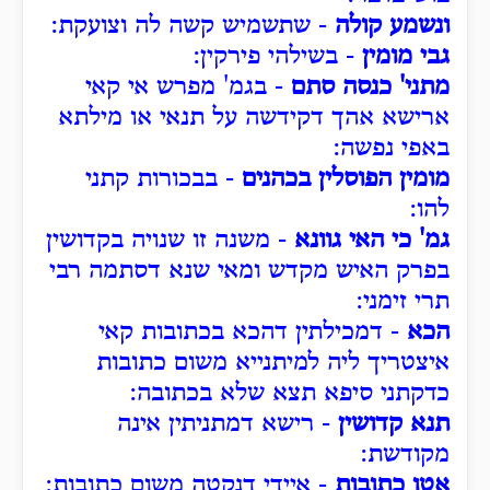
ונשמע קולה
- שתשמיש קשה לה וצועקת:
גבי מומין
- בשילהי פירקין:
מתני' כנסה סתם
- בגמ' מפרש אי קאי
ארישא אהך דקידשה על תנאי או מילתא
באפי נפשה:
מומין הפוסלין בכהנים
- בבכורות קתני
להו:
גמ' כי האי גוונא
- משנה זו שנויה בקדושין
בפרק האיש מקדש ומאי שנא דסתמה רבי
תרי זימני:
הכא
- דמכילתין דהכא בכתובות קאי
איצטריך ליה למיתנייא משום כתובות
כדקתני סיפא תצא שלא בכתובה:
תנא קדושין
- רישא דמתניתין אינה
מקודשת:
אטו כתובות
- איידי דנקטה משום כתובות: