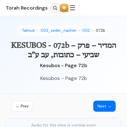
☰
Torah Recordings
Talmud
003_seder_nashim
002
072b
KESUBOS - 072b – המדיר – פרק
שביעי – כתובות, עב ע”ב
Kesubos - Page 72b
Kesubos - Page 72b
← Prev
Next →
Audio for this shiur is coming soon