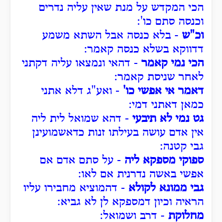
הכי המקדש על מנת שאין עליה נדרים
וכנסה סתם כו':
וכ"ש
- בלא כנסה אבל השתא משמע
דדווקא בשלא כנסה קאמר:
הכי נמי קאמר
- דהאי ונמצאו עליה דקתני
לאחר שניסת קאמר:
דאמר אי אפשי כו'
- ואע"ג דלא אתני
כמאן דאתני דמי:
גט נמי לא תיבעי
- דהא שמואל לית ליה
אין אדם עושה בעילתו זנות כדאשמועינן
גבי קטנה:
ספוקי מספקא ליה
- על סתם אדם אם
אפשי באשה נדרנית אם לאו:
גבי ממונא לקולא
- דהמוציא מחבירו עליו
הראיה וכיון דמספקא לן לא גביא:
מחלוקת
- דרב ושמואל: