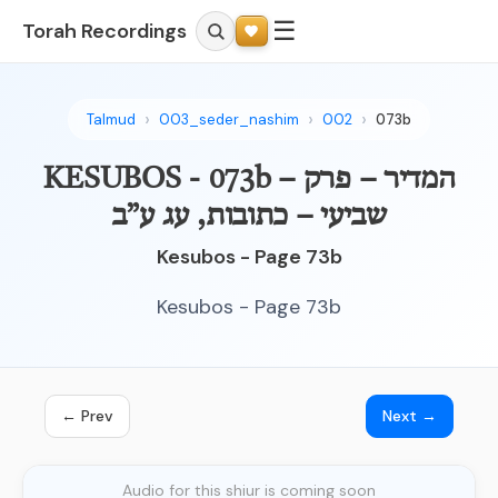
☰
Torah Recordings
Talmud
003_seder_nashim
002
073b
KESUBOS - 073b – המדיר – פרק
שביעי – כתובות, עג ע”ב
Kesubos - Page 73b
Kesubos - Page 73b
← Prev
Next →
Audio for this shiur is coming soon