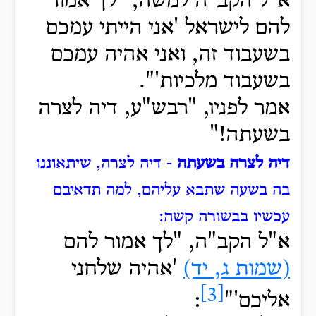
א"ל
הקב"ה למשה, "לך אמור
להם לישראל 'אני הייתי עמכם
בשעבוד זה, ואני אהיה עמכם
בשעבוד מלכיות'".
אמר לפניו, "רבש"ע, דיה לצרה
בשעתה!"
דיה לצרה בשעתה
- דיה לצרה, שיתאוננו
בה בשעה שתבא עליהם, למה תדאיבם
עכשיו בבשורה קשה:
א"ל הקב"ה, "לך אמור להם
(שמות ג, יד)
'אהיה שלחני
[3]
אליכם'"
: