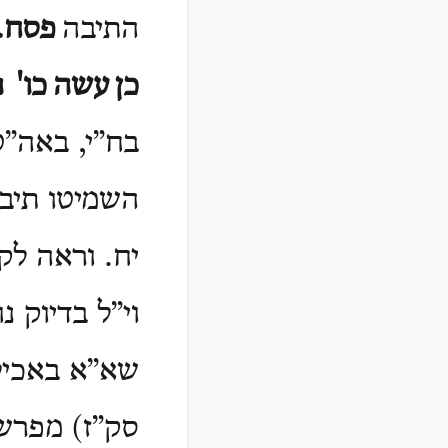
התיבה
פסח.
כן
עשה
כו'
ה
בח”י, באה”
השמיטו תיב
יח. וראה לק
וי”ל בדיוק נ
שא”א באכיל
סק”ז) מפרש 