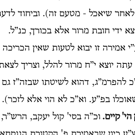
אחר שיאכל - מטעם זה). וביחוד לדעת
א ידי חובת מרור אלא בכורך, כנ”ל.
י אמירה זו יבוא לטעות שאין הכריכה 
עתה יוצא י”ח מרור להלל, וצריך לצאת
 להפרמ”ג, דהוא לשיטתו שבזה”ז גם ל
אוכלו בפ”ע. וא”כ לא הוי אלא לזכר).
הי'
קיים.
וכ”ה בסי' קול יעקב, הרש”ר,
צ”ע כיון שבאמירת פ' הקטורת הנוסחא 