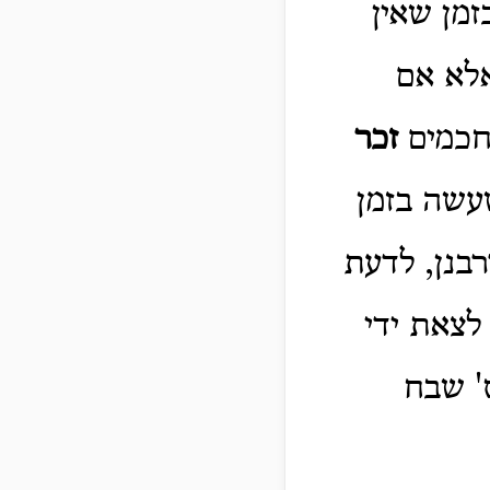
זמן שאין
אלא אם
חכמים
זכר
שעשה בזמן
בנן, לדעת
לצאת ידי
ס' שבח