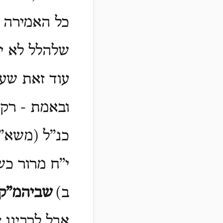
כל האמירה ל
שלהלל לא יצ
עוד זאת שע”
ובאמת - רק 
כנ”ל (משא”כ
י”ח מרור כש
ב)
שביהמ”ק
אבל לרבינו 