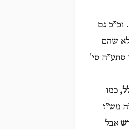
 וכ”כ גם
לא שהם
 סתע”ה סי'
ל
,
כמו
ה מש”ז
ש
אבל