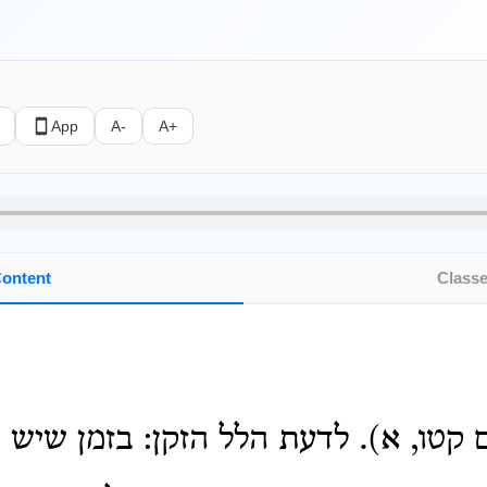
App
A-
A+
ontent
Class
 קטו, א). לדעת הלל הזקן: בזמן שיש פ