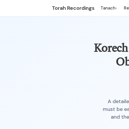
Torah Recordings
Tanach
R
▾
Korech –
Ob
A detail
must be ea
and the