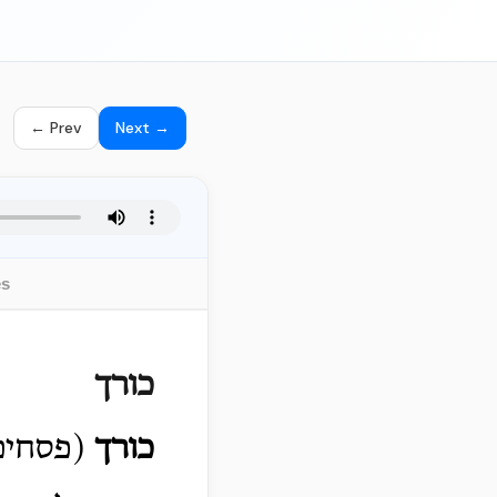
← Prev
Next →
es
כורך
כורך
(פסחים