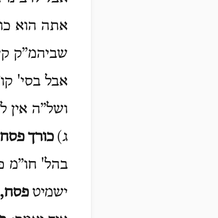
אתה הוא כו'
שביהמ”ק קיי
אבל בסי' קו
ושל”ה אין ל
ג)
כורך
פסח
בהל' חו”מ פ
ישמיט
פסח
,