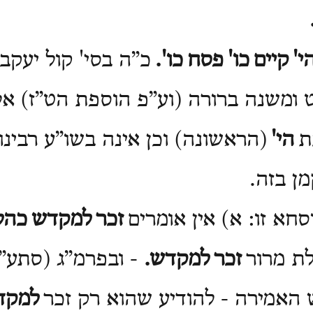
י'
קיים
כו'
פסח
כו'.
כ”ה בסי' קול יעקב.
ט ומשנה ברורה (וע”פ הוספת הט”ז) א
ת
הי'
(הראשונה) וכן אינה בשו”ע רבינו
מן בזה.
וסחא זו: א) אין אומרים
זכר
למקדש
כהל
ת מרור
זכר
למקדש.
-
ובפרמ”ג (סתע”
האמירה - להודיע שהוא רק זכר
למקד