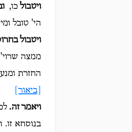
ויטבול
כו,
וב
הי' טובל ומי
ויטבול
בחרו
ממצה שרוי',
החזרת ומנער
[ביאור]
ויאמר
זה.
לכ
בנוסחא זו. 