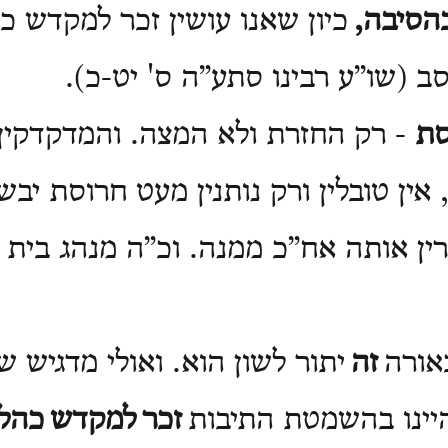
הסיבה
,
כיון שאנו עושין זכר למקדש כה
סב (שו”ע רבינו סתע”ה ס' יט-כ).
סת
-
רק החזרת ולא המצה. והמדקדקין 
 אין טובלין ורק נותנין מעט חרוסת יבש
ין אותה אח”כ ממנה. וכ”ה מנהג בית 
אורה
זה
יתור לשון הוא. ואולי מדגיש 
היינו בהשמטת התיבות
זכר
למקדש
כהל