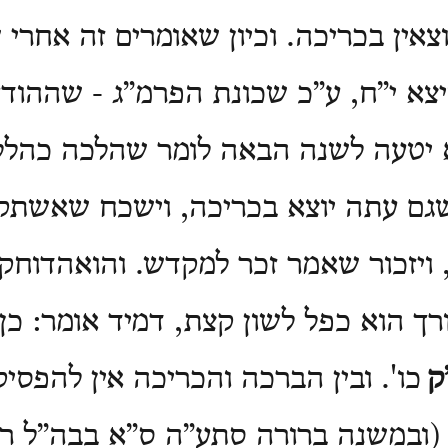
וצאין בכריכה. וכיון שאומרים זה אחרי
יצא י”ח, ע”כ שכונת הפרמ”ג - שההוד
 יטעה לשנה הבאה לומר שהלכה כהלל,
גם עתה יוצא בכריכה, וישכח שאשתק
ויזכור שאמר זכר למקדש. והואהדוחק ג
ך הוא כפל לשון קצת, דמיד אומר: כן
ק
כו'. ובין הברכה והכריכה אין להפסי
 (ובמשנה ברורה סתע”ה ס”א בבה”ל ר