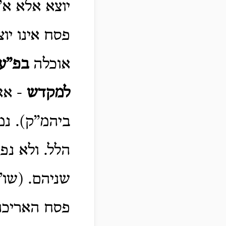
יוצא אלא א”
פסח אינו יו
אוכלה
בפ”ע
למקדש
-
אא
ביהמ”ק). נמ
הלל. ולא נפ
שניהם. (שו”
פסח האריכו)