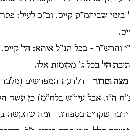
 בזמן שביהמ”ק קיים. וכ”כ לעיל: פסח 
ם.
”י והרש”ר - בכל הנ”ל איתא:
הי'
קיים. 
תיבת
הי'
בכל ג' מקומות אלו.
מצה
ומרור
-
דלדעת המפרשים (מלבד 
”ח ה”ו. אבל עיי”ש בלח”מ) כן עשה הל
ידבר שקרים בספורו. - ומה שהקשה בח