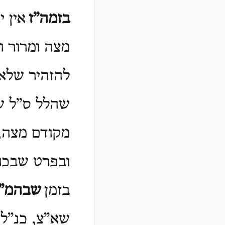
בזמה”ז
אין י
מצה ומרור ו
להזהיר שלא
שהלל ס”ל ש
מקודם מצה, 
ובפרט שבכור
בזמן
שבהמ”
שא”צ, כנ”ל