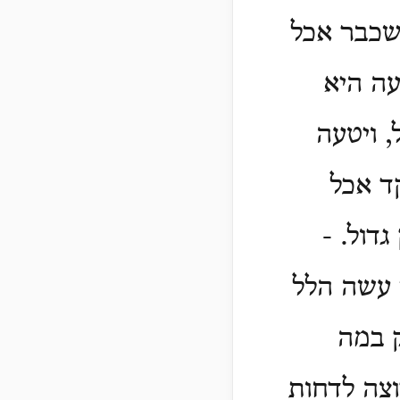
 שכבר אכל
עה היא
 ויטעה
ד אכל
דול. -
 עשה הלל
ק במה
וצה לדחות