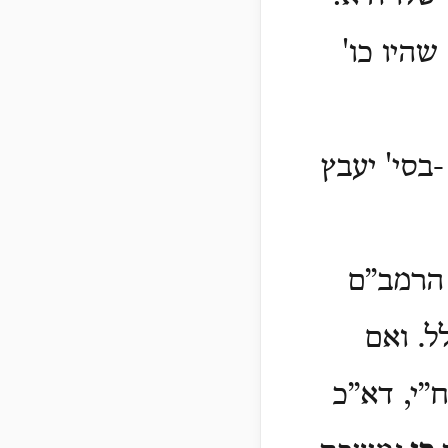
שהיו כו'
-בסי' יעבץ
הרמב”ם
ל. ואם
”י, דא”כ