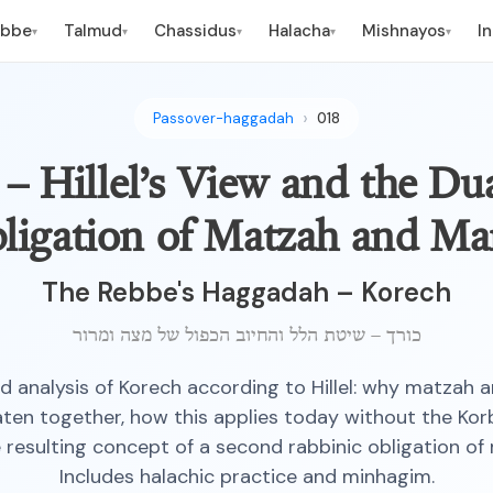
ebbe
Talmud
Chassidus
Halacha
Mishnayos
I
▾
▾
▾
▾
▾
Passover-haggadah
018
רך -  Hillel’s View and the Dual
ligation of Matzah and Ma
The Rebbe's Haggadah – Korech
כורך – שיטת הלל והחיוב הכפול של מצה ומרור
ed analysis of Korech according to Hillel: why matzah 
ten together, how this applies today without the Kor
 resulting concept of a second rabbinic obligation of
Includes halachic practice and minhagim.