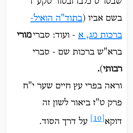
שבסו"ס כלבו ובטור סקע"ד
בשם אביו (
בתוד"ה הואיל-
ברכות מג, א
- ועוד: סברי
מורי
ברא"ש ברכות שם - סברי
רבותי
)
.
וראה בפרי עץ חיים שער י"ח
פרק ט"ז ביאור לשון זה
[10]
דוקא
על דרך הסוד
.