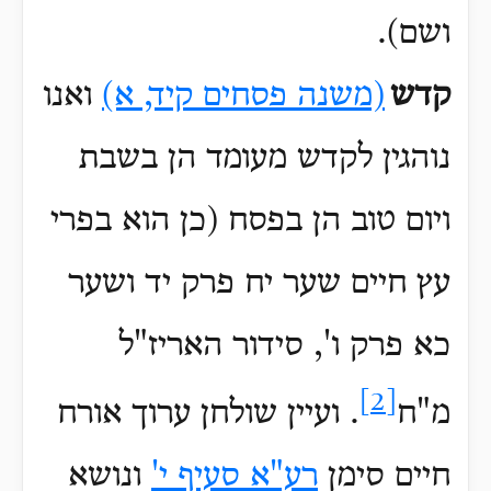
ושם)
.
קדש
(משנה פסחים קיד, א)
ואנו
נוהגין לקדש מעומד הן בשבת
ויום טוב הן בפסח (כן הוא בפרי
עץ חיים שער יח פרק יד ושער
כא פרק ו', סידור האריז"ל
[2]
מ"ח
. ועיין שולחן ערוך אורח
חיים סימן
רע"א סעיף י'
ונושא