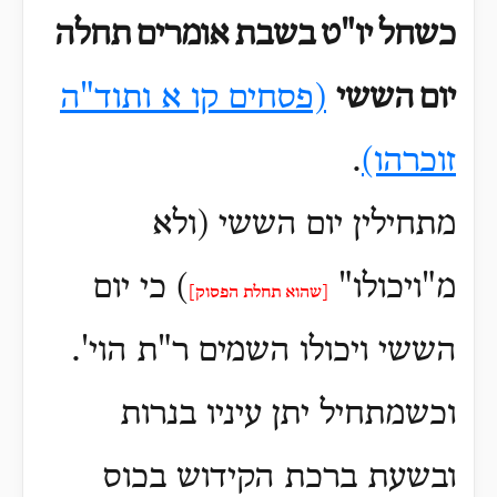
כשחל
יו"ט
בשבת
אומרים
תחלה
יום
הששי
(פסחים קו א ותוד"ה
זוכרהו)
.
מתחילין יום הששי (ולא
מ"ויכולו"
) כי יום
[שהוא תחלת הפסוק]
הששי ויכולו השמים ר"ת הוי'.
וכשמתחיל יתן עיניו בנרות
ובשעת ברכת הקידוש בכוס