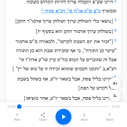
2
היינו שע"פ הקבלה צריך להיות הקדוש מעומד.
וממשיך
ע"פ ש"ע או"ח סי' רע"א סעיף י'
3
[נושאי כלי השולחן ערוך ושולחן ערוך אדמו"ר הזקן]
4
[בשולחן ערוך אדמור הזקן הוא בסעיף יז]
5
["זכור את יום השבת לקדשו", ולכאורה מ"ש אדמור
"עיקר מן התורה", כי אף שזכירת שבת הוא מן התורה
אבל זה שזוכרים על הכוס מד"ס עיין שו"ע אדה"ז סי'
רע"א,ב "
ותקנו חכמים
שתהא זכירה זו על כוס של יין
" ]
6
[היינו בליל פסח, אבל בשאר יו"ט, אף כשחל בשבת
A+
יכול לקדש על הפת]
A-
7
[היינו בליל פסח, אבל בשאר יו"ט, אחר מוציאו]
0:00
47:23
8
בגמ' סוטה ט א וברש"י שם "והאמר רבא, שלשה
כוסות האמורות במצרים, למה? ג' כוסות - בחלומו של
Prev
Next
Share
More