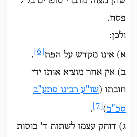
שהן מצוה מדברי סופרים בליל
פסח.
ולכן:
[6]
א) אינו מקדש על הפת
.
ב) אין אחר מוציא אותו ידי
חובתו (
שו"ע רבינו סתע"ב
[7]
סכ"ב
)
.
ג) דוחק עצמו לשתות ד' כוסות