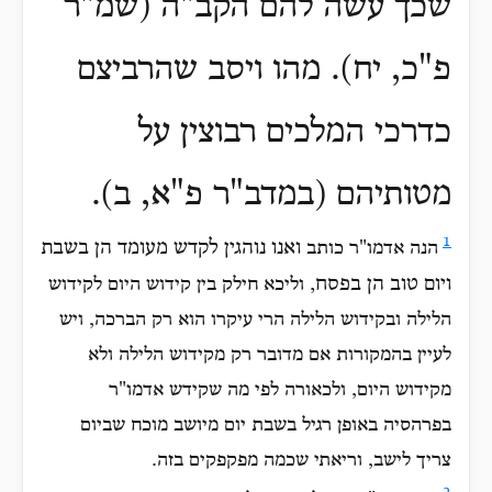
שכך עשה להם הקב"ה (שמ"ר
פ"כ, יח).
מהו ויסב שהרביצם
כדרכי המלכים רבוצין על
מטותיהם (במדב"ר פ"א, ב)
.
1
ואנו
נוהגין לקדש מעומד הן בשבת
הנה אדמו"ר כותב
ויום טוב הן בפסח
,
וליכא חילק בין קידוש היום לקידוש
הלילה ובקידוש הלילה הרי עיקרו הוא רק הברכה, ויש
לעיין בהמקורות אם מדובר רק מקידוש הלילה ולא
מקידוש היום, ולכאורה לפי מה שקידש אדמו"ר
בפרהסיה באופן רגיל בשבת יום מיושב מוכח שביום
צריך לישב, וריאתי שכמה מפקפקים בזה.