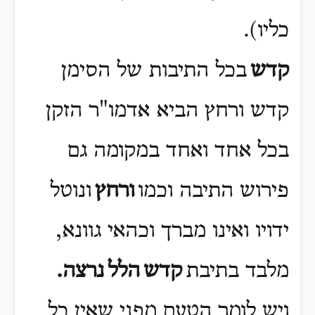
כליו)
.
קדש
בכל התיבות של הסימן
קדש ורחץ הביא אדמו"ר הזקן
בכל אחד ואחד במקומה גם
פירוש התיבה וכמו
ורחץ
ונוטל
ידויו ואינו מברך וכהאי גוונא,
מלבד בתיבת
קדש
הלל
נרצה.
ויש לומר הטעם מפני שאין כל