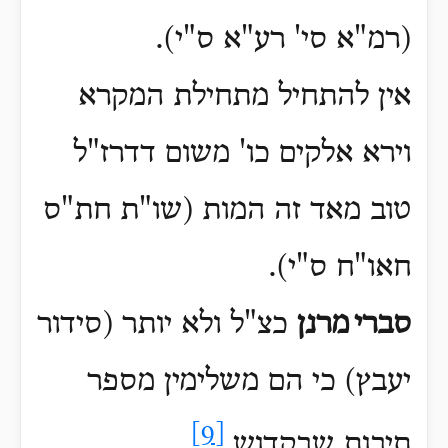
(רמ"א סי' רע"א ס"י).
אין להתחיל מתחילת המקרא
וירא אלקים כו' משום דדרז"ל
טוב מאד זה המות (שו"ת חת"ס
חאו"ח ס"י)
.
סברי
מרנן
כצ"ל ולא יותר (סידור
יעבץ) כי הם משלימין מספר
[9]
תיבות שבקדוש.