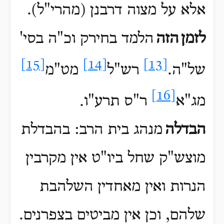
אלא על מצוה דרבנן (מהרי"ל)
.
לזמן
הזה
הלמד בחירק וכ"ה בסי'
[15]
[14]
[13]
של"ה.
רש"ל
מט"מ
[16]
מג"א
ר"ס תרע"ו
.
הבדלה
מנהג בית הרב: בהבדלת
מוצש"ק שחל ביו"ט אין מקרבין
הנרות ואין מאחדין השלהבת
שלהם, וכן אין מביטים בצפרנים.