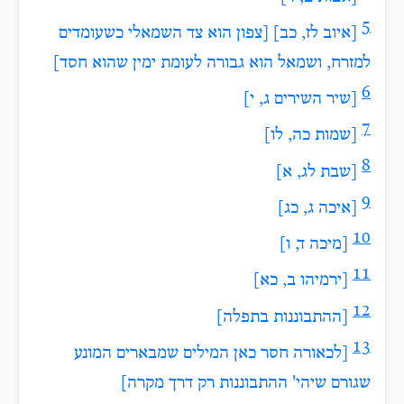
5
[איוב לז, כב]
[צפון הוא צד השמאלי כשעומדים
למזרח, ושמאל הוא גבורה לעומת ימין שהוא חסד]
6
[שיר השירים ג, י]
7
[שמות כה, לו]
8
[שבת לג, א]
9
[איכה ג, כג]
10
[מיכה ד, ו]
11
[ירמיהו ב, כא]
12
[ההתבוננות בתפלה]
13
[לכאורה חסר כאן המילים שמבארים המונע
שגורם שיהי' ההתבוננות רק דרך מקרה]