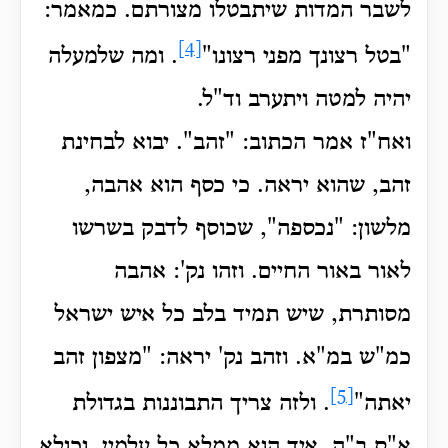
לשבר המדות שיתבטלו מצורתם.
כמאמר:
[4]
"בטל רצונך מפני רצונו"
. ומה שלמעלה
יהיה למטה ויתערב וד"ל.
ואח"ז אמר הכתוב: "זהב".
יבוא לבחינת
זהב, שהוא יראה.
כי כסף הוא אהבה,
מלשון: "נכספה", שכוסף לדבק בשרשו
לאור באור החיים. וזהו נק': אהבה
מסותרת, שיש תמיד בלב כל איש ישראל
כמ"ש במ"א.
וזהב נק' יראה: "מצפון זהב
[5]
יאתה"
.
ולזה צריך התבוננות בגדולת
א"ס ב"ה, איך הוא ממלא כל עלמין, וכולא