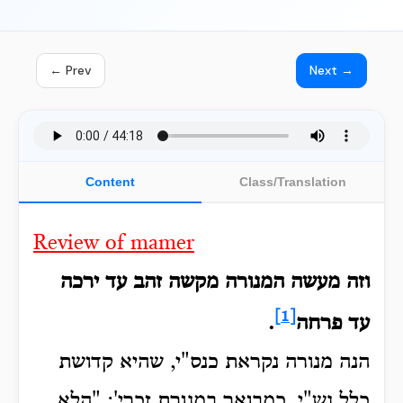
← Prev
Next →
Content
Class/Translation
Review of mamer
וזה
מעשה המנורה מקשה זהב עד ירכה
[1]
עד פרחה
.
הנה מנורה נקראת כנס"י, שהיא קדושת
כלל נש"י.
כמבואר במנורת זכרי': "הלא