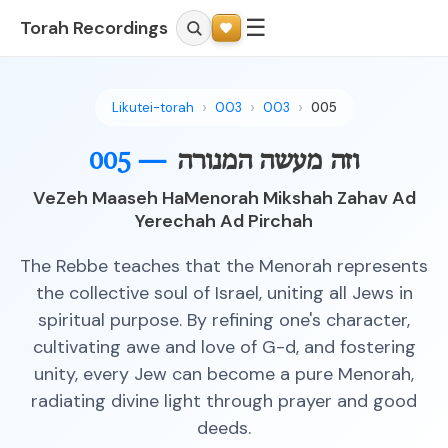
☰
Torah Recordings
Likutei-torah
003
003
005
וזה מעשה המנורה
005 —
VeZeh Maaseh HaMenorah Mikshah Zahav Ad
Yerechah Ad Pirchah
The Rebbe teaches that the Menorah represents
the collective soul of Israel, uniting all Jews in
spiritual purpose. By refining one's character,
cultivating awe and love of G-d, and fostering
unity, every Jew can become a pure Menorah,
radiating divine light through prayer and good
deeds.