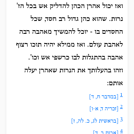
ואז יכול אהרן הכהן להדליק אש בכל הז'
נרות. שהוא כהן גדול רב חסד, שכל
החסדים בו - יוכל להמשיך מאהבה רבה
לאהבת עולם. ואז ממילא יהיה תוכו רצוף
אהבה בהתגלות לבו כרשפי אש וכו'.
וזהו בהעלותך את הנרות שאהרן יעלה
אותם
:
1
[במדבר ח, ד]
2
[זכריה ד, א-ו]
3
[בראשית לג, כ. לה, ז]
4
[אבות ב, ד]