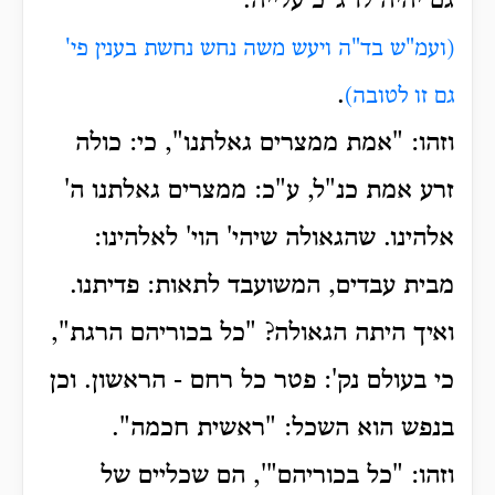
גם יהיה לו ג"כ עלייה.
(ועמ"ש בד"ה ויעש משה נחש נחשת בענין פי'
.
גם זו לטובה)
וזהו: "אמת ממצרים גאלתנו", כי: כולה
זרע אמת כנ"ל, ע"כ: ממצרים גאלתנו ה'
אלהינו. שהגאולה שיהי' הוי' לאלהינו:
מבית עבדים, המשועבד לתאות: פדיתנו.
ואיך היתה הגאולה?
"כל בכוריהם הרגת",
כי בעולם נק': פטר כל רחם - הראשון.
וכן
בנפש הוא השכל: "ראשית חכמה".
וזהו: "כל בכוריהם"', הם שכליים של