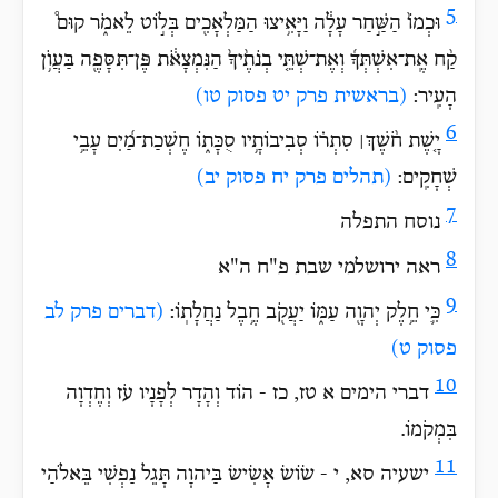
5
וּכְמוֹ֙ הַשַּׁ֣חַר עָלָ֔ה וַיָּאִ֥יצוּ הַמַּלְאָכִ֖ים בְּל֣וֹט לֵאמֹ֑ר קוּם֩
קַ֨ח אֶֽת־אִשְׁתְּךָ֜ וְאֶת־שְׁתֵּ֤י בְנֹתֶ֙יךָ֙ הַנִּמְצָאֹ֔ת פֶּן־תִּסָּפֶ֖ה בַּעֲוֺ֥ן
הָעִֽיר:
(בראשית פרק יט פסוק טו)
6
יָ֤שֶׁת חֹ֨שֶׁךְ׀ סִתְר֗וֹ סְבִיבוֹתָ֥יו סֻכָּת֑וֹ חֶשְׁכַת־מַ֝יִם עָבֵ֥י
שְׁחָקִֽים:
(תהלים פרק יח פסוק יב)
7
נוסח התפלה
8
ראה ירושלמי שבת פ"ח ה"א
9
כִּ֛י חֵ֥לֶק יְהוָ֖ה עַמּ֑וֹ יַעֲקֹ֖ב חֶ֥בֶל נַחֲלָתֽוֹ:
(דברים פרק לב
פסוק ט)
10
דברי הימים א טז, כז - הוֹד וְהָדָר לְפָנָיו עֹז וְחֶדְוָה
בִּמְקֹמוֹ.
11
ישעיה סא, י - שׂוֹשׂ אָשִׂישׂ בַּיהוָה תָּגֵל נַפְשִׁי בֵּאלֹהַי