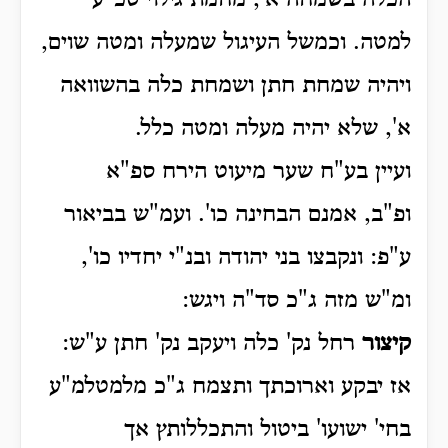
הכלה בשמחה א', מחמת גילוי סכ"ע
למטה. וכמשל העיגול שמעלה ומטה שוים,
ויהיה שמחת חתן ושמחת כלה בהשוואה
א', שלא יהיה מעלה ומטה כלל.
ועיין בע"ח שער מיעוט הירח ספ"א
ופ"ב,
אמנם הבחינה כו'. ועמ"ש בביאור
ע"פ: ונקבצו בני יהודה ובנ"י יחדיו כו',
ומ"ש מזה ג"כ סד"ה ויגש:
קיצור
רחל נק' כלה ויעקב נק' חתן ע"ש:
אז יבקע וארוכתך ותצמח ג"כ מלמטלמ"ע
בחי' ישועו' ביטול והתכללותץ אך