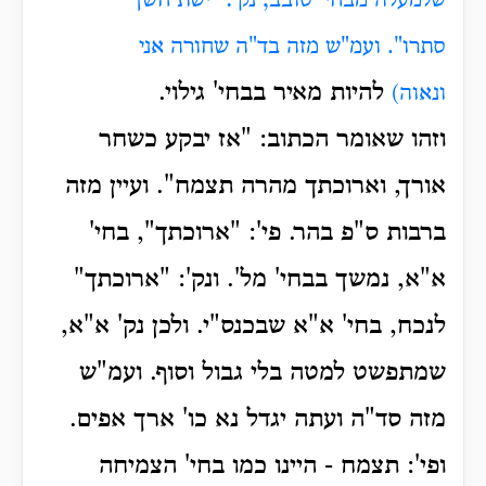
שלמעלה מבחי' סובב, נק': "ישת חשך
סתרו".
ועמ"ש מזה בד"ה שחורה אני
להיות מאיר בבחי' גילוי.
ונאוה)
וזהו שאומר הכתוב: "אז יבקע כשחר
אורך, וארוכתך מהרה תצמח".
ועיין מזה
ברבות ס"פ בהר.
פי': "ארוכתך", בחי'
א"א, נמשך בבחי' מל'.
ונק': "ארוכתך"
לנכח, בחי' א"א שבכנס"י.
ולכן נק' א"א,
שמתפשט למטה בלי גבול וסוף.
ועמ"ש
מזה סד"ה ועתה יגדל נא כו' ארך אפים.
ופי': תצמח - היינו כמו בחי' הצמיחה