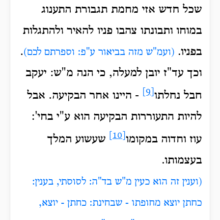
שכל חדש אזי מחמת תגבורת התענוג
במוחו ותבונתו צהבו פניו להאיר ולהתגלות
בפניו.
.
(ועמ"ש מזה בביאור ע"פ: וספרתם לכם)
וכך עד"ז יובן למעלה, כי הנה מ"ש: יעקב
[9]
חבל נחלתו
- היינו אחר הבקיעה. אבל
להיות התעוררות הבקיעה הוא ע"י בחי':
[10]
עוז וחדוה במקומו
שעשוע המלך
בעצמותו.
(וענין זה הוא כעין מ"ש בד"ה: לסוסתי, בענין:
כחתן יוצא מחופתו - שבחינת: כחתן - יוצא,