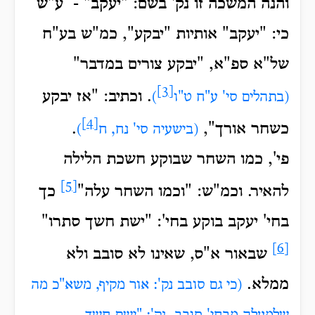
והנה המשכה זו נק' בשם: "יעקב" - ע"ש
כי: "יעקב" אותיות "יבקע", כמ"ש בע"ח
של"א ספ"א, "יבקע צורים במדבר"
[3]
.
וכתיב: "אז יבקע
(בתהלים סי' ע"ח ט"ו
)
[4]
כשחר אורך",
.
(בישעיה סי' נח, ח
)
פי', כמו השחר שבוקע חשכת הלילה
[5]
להאיר.
וכמ"ש: "וכמו השחר עלה"
כך
בחי' יעקב בוקע בחי': "ישת חשך סתרו"
[6]
שבאור א"ס, שאינו לא סובב ולא
ממלא.
(כי גם סובב נק': אור מקיף, משא"כ מה