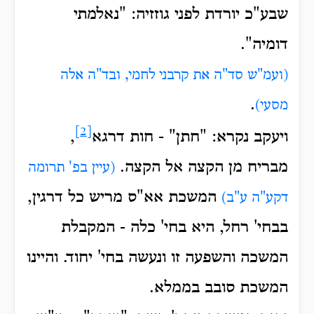
שבע"כ יורדת לפני גוזזיה: "נאלמתי
דומיה".
(ועמ"ש סד"ה את קרבני לחמי, ובד"ה אלה
.
מסעי)
[2]
ויעקב נקרא: "חתן" - חות דרגא
,
מבריח מן הקצה אל הקצה.
(עיין בפ' תרומה
המשכת אא"ס מריש כל דרגין,
דקע"ה ע"ב)
בבחי' רחל, היא בחי' כלה - המקבלת
המשכה והשפעה זו ונעשה בחי' יחוד. והיינו
המשכת סובב בממלא.