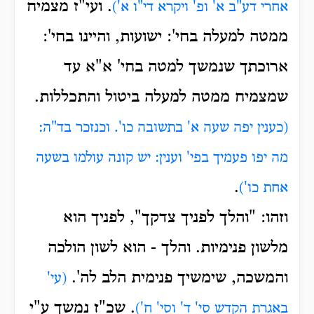
.
ועי"ז מצמיח
אחרי דע"ב א' ופ' ויקרא די"ו א')
ממטה למעלה בחי': ישועות, והיינו בחי':
ארוכתך שנמשך למטה בחי' א"א עד
שמצמיח ממטה למעלה ביטול והתכללות.
(כענין יפה שעה א' בתשובה כו'.
וכנזכר בד"ה:
מה יפו פעמיך בפי' וענין: יש קונה עולמו בשעה
.
אחת כו')
וזהו: "והלך לפניך צדקך", לפניך הוא
מלשון פנימיות.
והלך - הוא לשון הולכה
והמשכה, שימשיך פנימית הלב לה'.
(עי'
.
שכ"ז נמשך ע"י
באגרת הקדש סי' ד' וסי' ח')