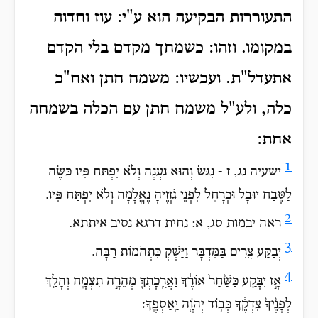
התעוררות הבקיעה הוא ע"י: עוז וחדוה
במקומו. וזהו: כשמחך מקדם בלי הקדם
אתעדל"ת. ועכשיו: משמח חתן ואח"כ
כלה, ולע"ל משמח חתן עם הכלה בשמחה
אחת:
1
ישעיה נג, ז - נִגַּשׂ וְהוּא נַעֲנֶה וְלֹא יִפְתַּח פִּיו כַּשֶּׂה
לַטֶּבַח יוּבָל וּכְרָחֵל לִפְנֵי גֹזְזֶיהָ נֶאֱלָמָה וְלֹא יִפְתַּח פִּיו.
2
ראה יבמות סג, א: נחית דרגא נסיב איתתא.
3
יְבַקַּע צֻרִים בַּמִּדְבָּר וַיַּשְׁקְ כִּתְהֹמוֹת רַבָּה.
4
אָ֣ז יִבָּקַ֤ע כַּשַּׁ֙חַר֙ אוֹרֶ֔ךָ וַאֲרֻֽכָתְךָ֖ מְהֵרָ֣ה תִצְמָ֑ח וְהָלַ֤ךְ
לְפָנֶ֙יךָ֙ צִדְקֶ֔ךָ כְּב֥וֹד יְהֹוָ֖ה יַֽאַסְפֶֽךָ׃