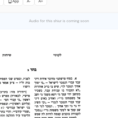
App
A-
A+
Audio for this shiur is coming soon