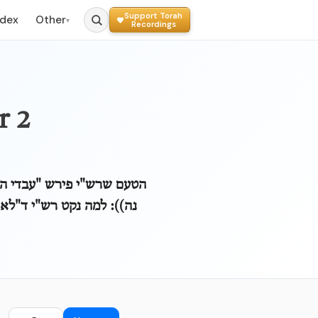
Support Torah
ndex
Other
▾
Recordings
r 2
הטעם שרש"י פירש "עבדי הם,
נה)): למה נקט רש"י ד"לא 