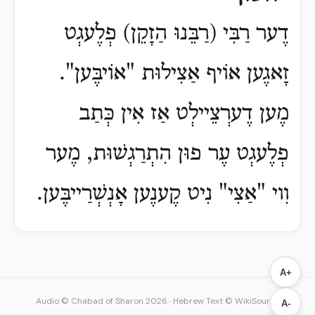
דֶער רַבִּי (רַבֵּנוּ הַזָקֵן) פְלֶעגְט
זָאגֶען אוֹיף אַצִילוּת "אֹויבֶּען".
מֶען דֶערְצֵיילְט אַז אִין כְּתַב
פְלֶעגְט עֶר פוּן הִתְרַגְשׁוּת, מֶער
וִוי "אַצִי" נִיט קֶענֶען אָנְשְׁרַייבֶּען.
A+
Audio © Chabad of Sharon 2026
·
Hebrew Text © WikiSource
A-