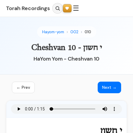
☰
Torah Recordings
Hayom-yom
002
010
י חשון - Cheshvan 10
HaYom Yom - Cheshvan 10
← Prev
Next →
י חשון