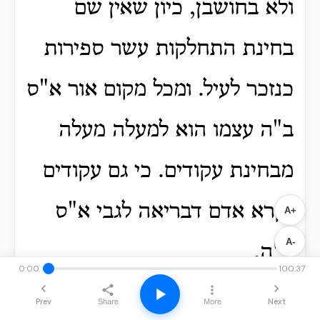
ולא בחושבן, כיון שאין שם
בחינת התחלקות עשר ספירות
כנזכר לעיל.
ומכל מקום אור א"ס
ב"ה עצמו הוא למעלה מעלה
מבחינת עקודים.
כי גם עקודים
נקרא אדם דבריאה לגבי א"ס
A+
A-
ב"ה.
0:00
100:37
ועיין מה שכתוב על פסוק את
Prev
Next
Share
More