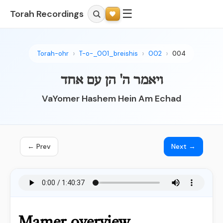
☰
Torah Recordings
Torah-ohr
T-o-_001_breishis
002
004
ויאמר ה' הן עם אחד
VaYomer Hashem Hein Am Echad
← Prev
Next →