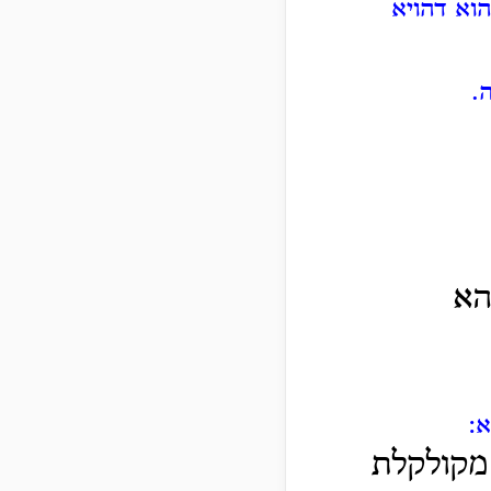
הוא דהויא
.
הא
א:
 מקולקלת