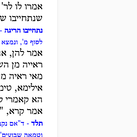
אמרו לו לר
שנתחייבו ש
נתחייבו הריגה
- 
לסוף מ', ונמצא
אמר להן, אנ
ראייה מן הש
מאי ראיה מן
אילימא, טימ
הא קאמרי לי
אמר קרא, "ת
תלד
- ד"אם נקב
וטמאה שבועים",