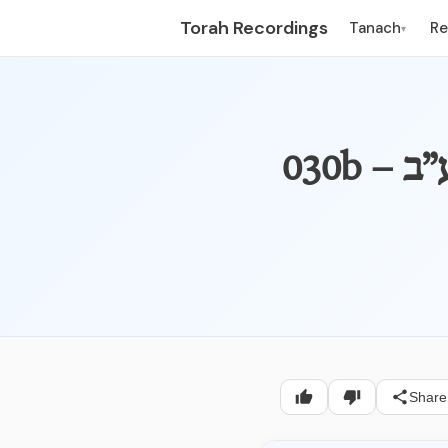
Torah Recordings
Tanach
R
▾
ע”ב
Share