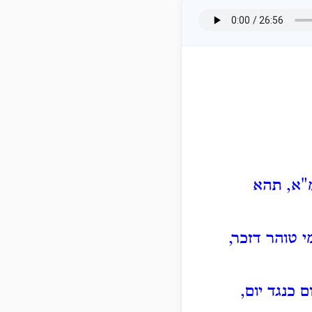
מ"א, תהא
 טוהר דזכר,
 כנגד יום,