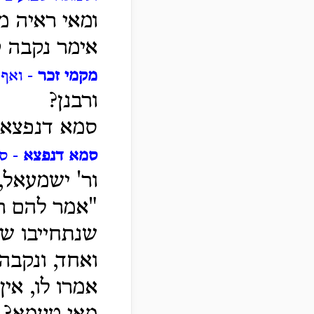
ומאי ראיה מ
אימר נקבה קד
מקמי זכר
- ואף 
ורבנן?
סמא דנפצא 
סמא דנפצא
- סם
ור' ישמעאל,
"אמר להם ר
שנתחייבו שפ
ואחד, ונקבה
אמרו לו, אין