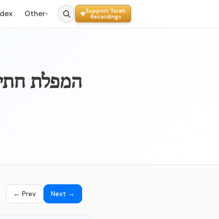
Support Torah
ndex
Other
▾
Recordings
030b – המפלת
← Prev
Next →