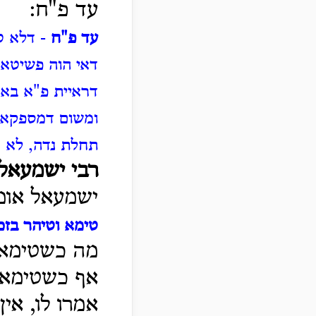
עד פ"ח:
עד פ"ח
- דלא ט
דאי הוה פשיטא 
דראיית פ"א באח
ומשום דמספקא ל
תחלת נדה, לא 
רבי ישמעאל 
ישמעאל אומר
טימא וטיהר בזכ
מה כשטימא ו
אף כשטימא ו
אמרו לו, אין