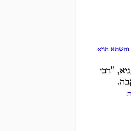
 והשתא הויא
יא, "רבי
בה.
: