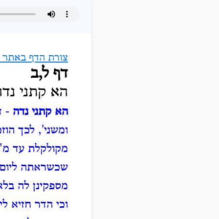
צורת הדף באתר ה
דף ל,ב
הא קתני נדה
הא קתני נדה
- ד
ומשני', לכך הוז
מקולקלת עד מ"
שכשראתה ליום ל
מספקינן לה בלא 
וכי הדר חזיא לי