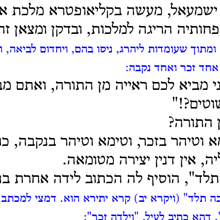
' ישמעאל, מעשה בקליאופטרא מלכת אל
פחותיה הריגה למלכות,
ובדקן ומצאן זה
ומתוך שעומדות ליהרג, ניסו בהם, ויחדום לביאה, 
 אחד זכר ואחד נקבה:
י מביא לכם ראייה מן התורה, ואתם מבי
וטים?!"
 התורה?
א וטיהר בזכר, וטימא וטיהר בנקבה, כו'
ה, אין דנין יצירה מטומאה.
לד", הוסיף לה הכתוב לידה אחרת בנ
ה תלד" (ויקרא יב) קרא יתירא הוא. דמצי למכתב,
 דהא כתיב לעיל, "וילדה זכר":