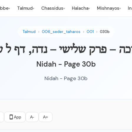
ebbe
Talmud
Chassidus
Halacha
Mishnayos
I
▾
▾
▾
▾
▾
Talmud
006_seder_taharos
001
030b
 חתיכה – פרק שלישי – נדה, דף ל 
Nidah - Page 30b
Nidah - Page 30b
App
A-
A+