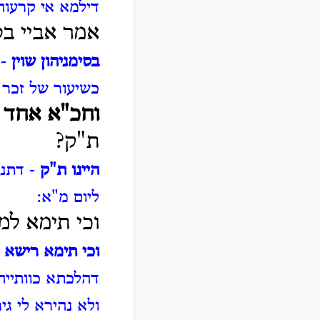
דילמא אי קרעוה
אמר אביי בסי
בסימניהון שוין
- 
כשיעור של זכר 
וחכ"א אחד ב
ת"ק?
היינו ת"ק
- דתנא
ליום מ"א:
וכי תימא למ
וכי תימא רישא
-
דהלכתא כוותייהו
ולא נהירא לי גי