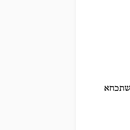
משתכחא