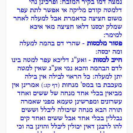
נמצה דמו בקיר המזבח: ופרכינן נהי
דלמטה קודם מליקה אי אפשר לתת עפר
משום חציצה כדאמרת אבל למעלה לאחר
שמלק יכסנו דלאו חציצה מאי איכא
למימר:
פטור מלכסות
- שהרי דם בהמה למעלה
ומה יכסה:
חייב לכסות
- ואע"ג דליכא עפר למטה בינו
לדם הבהמה והכא נמי אע"ג שאין למטה
יתן למעלה: כל הראוי לבילה אין בילה
מעכבת בו במס' מנחות
אמרינן אין
(דף קג:)
מביאין בכלי אחד מנחה של ששים ואחד
עשרונים ומפרשינן טעמא מפני שאמרה
תורה הבא מנחה שיכולה ליבלל וששים
נבללין בכלי אחד אבל ששים ואחד קים
להו לרבנן דאין יכולין ליבלל והוינן בה וכי