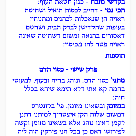
בקדשי מזבח
- כגון חטאת העוף:
הכי נמי
- דחייב לכסות הואיל ושחיטה
ראויה הן שנאכלות לכהנים ומתניתין
בעופות שהקדישן לבדק הבית ושחטם
דאסורים בהנאה ומשום דשחיטה שאינה
ראויה פטר להו מכיסוי:
תוספות
פרק שישי - כסוי הדם
מתני'
כסוי הדם. ונוהג בחיה ובעוף. למעוטי
בהמה קא אתי דלא תימא שיהא בכלל
חיה:
במזומן
ובשאינו מזומן. פי' בקונטרס
דמשום שלוח הקן איצטריך למיתני דתנן
לקמן דאינו נוהג אלא בשאינו מזומן וקשה
לפירושו דאם כן בכל הני פירקין הוה ליה