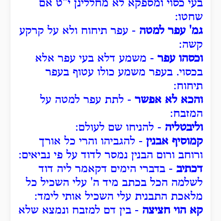
בעי כסוי ומספקא לא מחללינן י"ט אם
שחטו:
גמ' עפר למטה
- עפר תיחוח ולא על קרקע
קשה:
וכסהו עפר
- משמע דלא בעי עפר אלא
בכסוי. בעפר משמע כולו עטוף בעפר
תיחוח:
והכא לא אפשר
- לתת עפר למטה על
המזבח:
וליבטליה
- להניחו שם לעולם:
קמוסיף אבנין
- להגביהו והרי כל אורך
ורוחב ורום הבנין נמסר לדוד על פי נביאים:
דכתיב
- בדברי הימים דקאמר ליה דוד
לשלמה הכל בכתב מיד ה' עלי השכיל כל
מלאכת התבנית עלי השכיל אותי לימד:
קא הוי חציצה
- בין דם למזבח ונמצא שלא