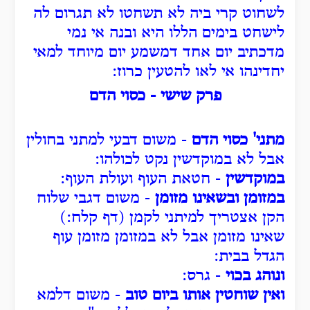
לשחוט קרי ביה לא תשחטו לא תגרום לה
לישחט בימים הללו היא ובנה אי נמי
מדכתיב יום אחד דמשמע יום מיוחד למאי
יחדינהו אי לאו להטעין כרוז:
פרק שישי - כסוי הדם
מתני' כסוי הדם
- משום דבעי למתני בחולין
אבל לא במוקדשין נקט לכולהו:
במוקדשין
- חטאת העוף ועולת העוף:
במזומן ובשאינו מזומן
- משום דגבי שלוח
הקן אצטריך למיתני לקמן (דף קלח:)
שאינו מזומן אבל לא במזומן מזומן עוף
הגדל בבית:
ונוהג בכוי
- גרס:
ואין שוחטין אותו ביום טוב
- משום דלמא