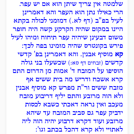
שלמטה אין צריך שיתן הוא אם יש עפר.
הרי כאילו נתן הוא העפר והא דאמרינן
לעיל בפ"ב (דף לא.) דמזמני לכולה בקתא
היינו במקום שהיה הקרקע קשה היה חופר
משום דבעינן שיהיה עפר תיחוח ומיהו לעיל
פירש בקונטרס שהיה מזמינו בפה לכך:
קא
מוסיף אבנין. והא דאמרינן בפ' קדשי
קדשים
שכשעלו בני גולה
(זבחים דף סא:)
הוסיפו על המזבח ד' אמות מן הדרום התם
קרא אשכח ודריש מה בית ששים אף
מזבח ששים ור"ת מפרש קא מוסיף אבנין
ולא הוה מרובע והתם יליף דריבוע מזבח
מעכב ואין נראה דאכתי כשבא לכסות
ידביק עפר גם סביב המזבח עד שיהא
מרובע ועוד דקרא דרבוע יהיה הוה ליה
לאתויי ולא קרא דהכל בכתב וגו':