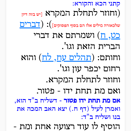
קתני הכא והקורא:
(וחוזר לתחלת המקרא
[יש בזה דיון
): (
דברים
שלכאורה מילים אלו הם בסוף הפסוקים]
כט, ח
) ושמרתם את דברי
הברית הזאת וגו'.
וחותם: (
תהלים עח, לח
) והוא
רחום יכפר עון וגו'.
וחוזר לתחלת המקרא.
ואם מת תחת ידו - פטור.
אם מת תחת ידו פטור
- דשליח ב"ד הוא,
ואמרן לעיל (דף ח.) יצא האב המכה את
בנו ושליח ב"ד:
הוסיף לו עוד רצועה אחת ומת -