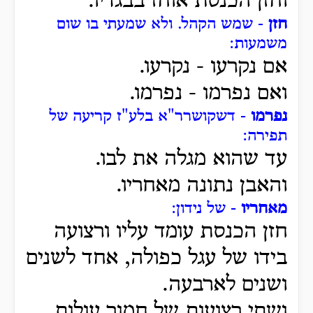
וחזן הכנסת אוחז בבגדיו.
חזן
- שמש הקהל. ולא שמעתי בו שום
משמעות:
אם נקרעו - נקרעו.
ואם נפרמו - נפרמו.
נפרמו
- דשקושרר"א בלע"ז קריעה של
תפירה:
עד שהוא מגלה את לבו.
והאבן נתונה מאחריו.
מאחריו
- של נידון:
חזן הכנסת עומד עליו ורצועה
בידו של עגל כפולה, אחד לשנים
ושנים לארבעה.
ושתי רצועות של חמור עולות