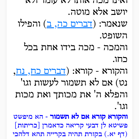
ואינו מכה אותו לא עומד ולא
יושב אלא מוטה.
שנאמר: (
דברים כה, ב
) והפילו
השופט.
והמכה - מכה בידו אחת בכל
כחו.
והקורא - קורא: (
דברים כח, נח
,
נט) אם לא תשמור לעשות וגו'
והפלא ה' את מכותך ואת מכות
וגו'.
והקורא קורא אם לא תשמור
- הא מיפשט
פשיטא לן דבעי קריאה כדאמרן [כריתות]
(דף יא.) בקורת תהיה בקרייה תהא דלהכי