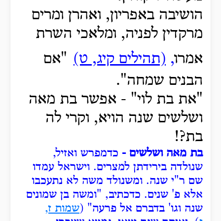
הושיבה באפריון, ואהרן ומרים
מרקדין לפניה, ומלאכי השרת
אמרו
,
(תהילים קיג, ט)
"אם
הבנים שמחה".
"את בת לוי" -
אפשר בת מאה
ושלשים שנה הויא, וקרי לה
בת?!
בת מאה ושלשים -
כדמפרש ואזיל,
שנולדה בירידתן למצרים.
וישראל עמדו
שם ר"י שנה.
ומשנולד משה לא נתעכבו
אלא פ' שנים.
כדכתיב, "ומשה
בן שמונים
שנה וגו' בדברם אל פרעה" (
שמות ז,