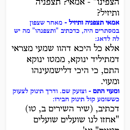
הצפינו" -
אמאי? תצפניה
ותיזיל?
אמאי תצפניה ותיזיל -
מאחר שצפון
במסתרים היה, כדכתיב "ותצפנהו" מה יש
לה לדאג:
אלא כל היכא דהוו שמעי מצראי
דמתיליד ינוקא, ממטו ינוקא
התם, כי היכי דלישמעינהו
ומעוי.
ומעוי התם -
וצועק שם.
ודרך תינוק לצעוק
כששומע קול תינוק חבירו:
דכתיב, (שיר השירים ב, טו)
"אחזו לנו שועלים שועלים