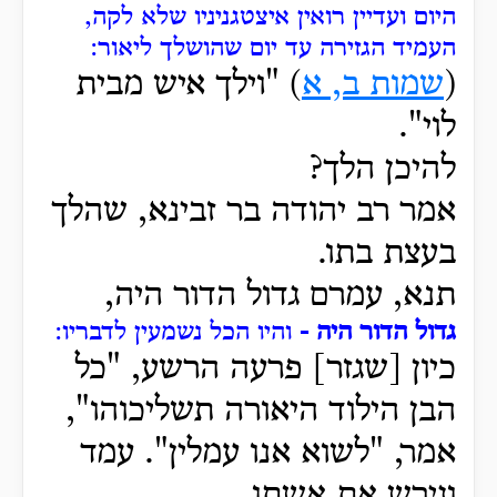
היום ועדיין רואין איצטגניניו שלא לקה,
העמיד הגזירה עד יום שהושלך ליאור:
(
שמות ב, א
)
"וילך
איש מבית
לוי".
להיכן הלך?
אמר רב יהודה בר זבינא, שהלך
בעצת בתו.
תנא, עמרם גדול הדור היה,
גדול הדור היה -
והיו הכל נשמעין לדבריו:
כיון [שגזר] פרעה הרשע, "כל
הבן הילוד היאורה תשליכוהו",
אמר, "לשוא אנו עמלין".
עמד
וגירש את אשתו.