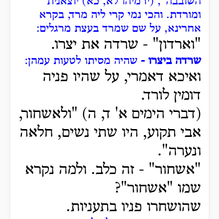
השובבה", (ירמיהו לא, כא) יוצאנית
ומורדת.
והכי נמי קרי ליה מרד, בקרא
אחרינא, על שם שמרד בעצת מרגלים:
"וארדון" -
שרדה את יצרו.
שרדה ביצרו -
שהיה מסיתו לטעות עמהן:
ואיכא דאמרי, על שהיו פניה
דומין לורד.
(דברי הימים א' ד, ה) "ולאשחור,
אבי תקוע, היו שתי נשים, חלאה
ונערה".
"אשחור" - זה כלב.
ולמה נקרא
שמו "אשחור"?
שהושחרו פניו בתעניות.