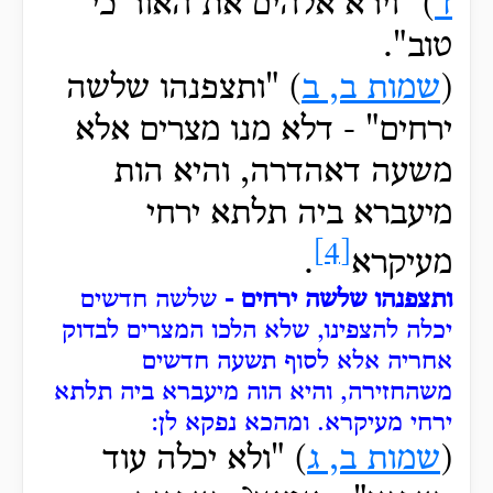
ד
)
"וירא אלהים את האור כי
טוב".
(
שמות ב, ב
)
"ותצפנהו
שלשה
ירחים" -
דלא
מנו מצרים אלא
משעה דאהדרה, והיא הות
מיעברא ביה תלתא ירחי
[4]
מעיקרא
.
ותצפנהו שלשה ירחים -
שלשה חדשים
יכלה להצפינו, שלא הלכו המצרים לבדוק
אחריה אלא לסוף תשעה חדשים
משהחזירה, והיא הוה מיעברא ביה תלתא
ירחי מעיקרא.
ומהכא נפקא לן:
(
שמות ב, ג
) "ולא
יכלה עוד