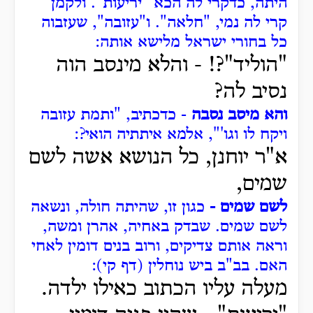
היתה, כדקרי לה הכא "יריעות".
ולקמן
קרי לה נמי, "חלאה".
ו"עזובה", שעזבוה
כל בחורי ישראל מלישא אותה:
"הוליד"?! -
והלא מינסב הוה
נסיב לה?
והא מיסב נסבה
- כדכתיב, "ותמת עזובה
ויקח לו וגו'", אלמא איתתיה הואי?:
א"ר יוחנן, כל הנושא אשה לשם
שמים,
לשם שמים -
כגון זו, שהיתה חולה, ונשאה
לשם שמים.
שבדק באחיה, אהרן ומשה,
וראה אותם צדיקים, ורוב בנים דומין לאחי
האם.
בב"ב ביש נוחלין (דף קי):
מעלה עליו הכתוב כאילו ילדה.