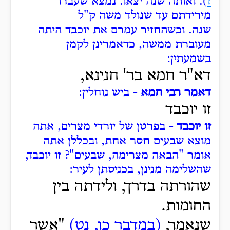
ז
).
ואותה שנה יצאו.
נמצא שעברו
מירידתם עד שנולד משה ק"ל
שנה.
וכשהחזיר עמרם את יוכבד היתה
מעוברת ממשה, כדאמרינן לקמן
בשמעתין:
דא"ר חמא בר' חנינא,
דאמר רבי חמא -
ביש נוחלין:
זו יוכבד
זו יוכבד -
בפרטן של יורדי מצרים, אתה
מוצא שבעים חסר אחת, ובכללן אתה
אומר "הבאה מצרימה, שבעים"?
זו יוכבד,
שהשלימה מנינן, בכניסתן לעיר:
שהורתה בדרך, ולידתה בין
החומות.
שנאמר,
(במדבר כו, נט)
"אשר