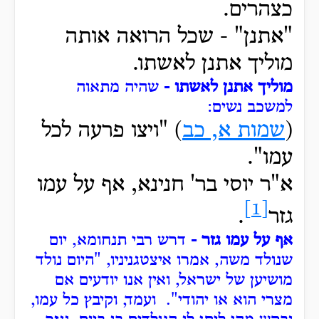
כצהרים.
"אתנן" -
שכל הרואה אותה
מוליך אתנן לאשתו.
מוליך אתנן לאשתו -
שהיה מתאוה
למשכב נשים:
(
שמות א, כב
)
"ויצו
פרעה לכל
עמו".
א"ר יוסי בר' חנינא, אף
על עמו
[1]
גזר
.
אף על עמו גזר -
דרש רבי תנחומא, יום
שנולד משה, אמרו איצטגניניו, "היום נולד
מושיען של ישראל, ואין אנו יודעים אם
מצרי הוא או יהודי".
ועמד, וקיבץ כל עמו,