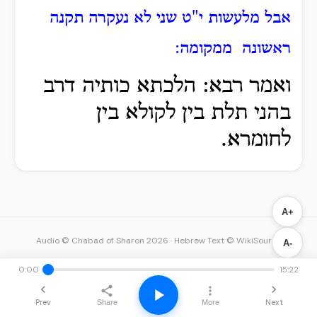
אבל מלעשות י"ט שני לא נעקרה תקנה
ראשונה ממקומה:
ואמר רבא: הלכתא כותיה דרב
בהני תלת בין לקולא בין
לחומרא.
A+
Audio © Chabad of Sharon 2026
·
Hebrew Text © WikiSource
A-
0:00
15:22
Prev
Next
Share
More