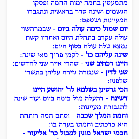
מתמעטין בחמה ימות החמה ופסקו
הגשמים ושינה סדר בראשית ונתגברו
המעיינות ושטפם:
יום שמזל כימה עולה ביום
- שבמרחשון
עולה עקרב בתחלת היום ואחריו קשת
נמצא טלה עולה בסוף היום:
שינה עליהם כו'
- לקמן פריך מאי שינה:
היינו דכתיב שני
- שהרי אייר שני לחדשים:
שני לדין
- שנגזרה גזירה עליהן בתשרי
שלפניו:
הכי גרסינן בשלמא לר' יהושע היינו
דשינה
- דהעלה מזל כימה ביום ועוד שינה
לתגבורת מעיינות:
וחמת המלך שככה
- וסתם חמה רותחת
היא כדכתיב וחמתו בערה בו:
חכמי ישראל מונין למבול כר' אליעזר
-