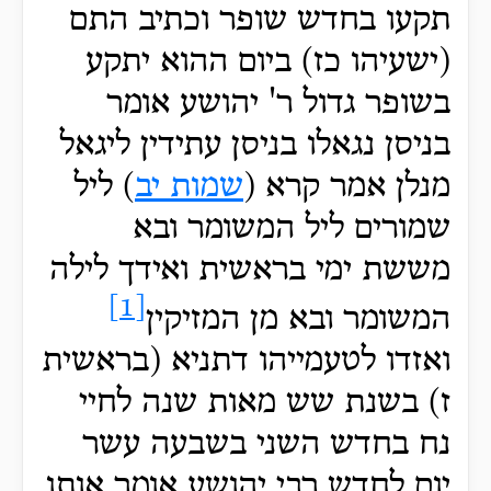
תקעו בחדש שופר וכתיב התם
(ישעיהו כז) ביום ההוא יתקע
בשופר גדול ר' יהושע אומר
בניסן נגאלו בניסן עתידין ליגאל
מנלן אמר קרא (
שמות יב
) ליל
שמורים ליל המשומר ובא
מששת ימי בראשית ואידך לילה
[1]
המשומר ובא מן המזיקין
ואזדו לטעמייהו דתניא (בראשית
ז) בשנת שש מאות שנה לחיי
נח בחדש השני בשבעה עשר
יום לחדש רבי יהושע אומר אותו