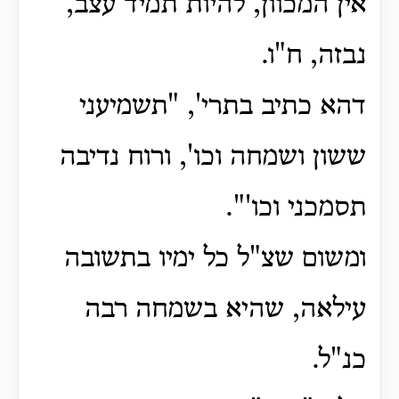
אין המכוון, להיות תמיד עצב,
נבזה, ח"ו.
דהא כתיב בתרי', "תשמיעני
ששון ושמחה וכו', ורוח נדיבה
תסמכני וכו'".
ומשום שצ"ל כל ימיו בתשובה
עילאה, שהיא בשמחה רבה
כנ"ל.