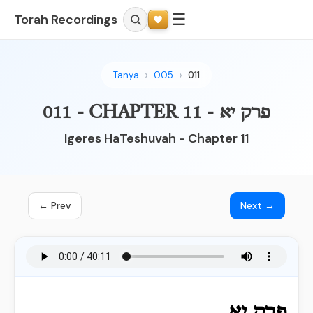
☰
Torah Recordings
Tanya
005
011
011 - CHAPTER 11 - פרק יא
Igeres HaTeshuvah - Chapter 11
← Prev
Next →