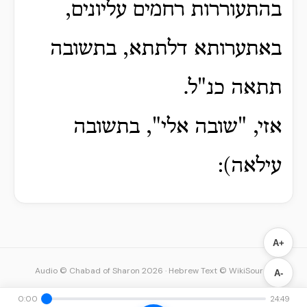
בהתעוררות רחמים עליונים,
באתערותא דלתתא, בתשובה
תתאה כנ"ל.
אזי, "שובה אלי", בתשובה
עילאה):
A+
Audio © Chabad of Sharon 2026
·
Hebrew Text © WikiSource
A-
0:00
24:49