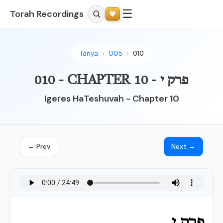
☰
Torah Recordings
Tanya
005
010
010 - CHAPTER 10 - פרק י
Igeres HaTeshuvah - Chapter 10
← Prev
Next →