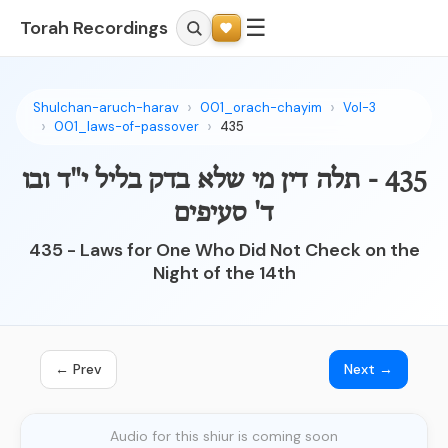
☰
Torah Recordings
Shulchan-aruch-harav
001_orach-chayim
Vol-3
001_laws-of-passover
435
435 - תלה דין מי שלא בדק בליל י"ד ובו
ד' סעיפים
435 - Laws for One Who Did Not Check on the
Night of the 14th
← Prev
Next →
Audio for this shiur is coming soon