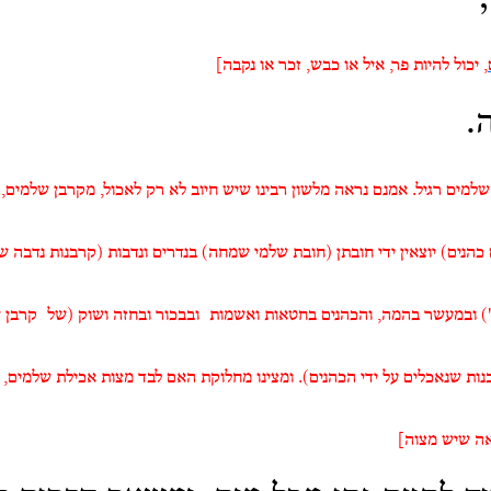
,
יכול להיות פר, איל או כבש, זכר או נקבה]
.
שלמים רגיל. אמנם נראה מלשון רבינו שיש חיוב לא רק לאכול, מקרבן שלמים,
כהנים) יוצאין ידי חובתן (חובת שלמי שמחה) בנדרים ונדבות (קרבנות נדבה 
 וב
מעשר בהמה
,
וה
כהנים בחטאות ואשמות
ובבכור ובחזה ושוק (של
קרבן 
נות שנאכלים על ידי הכהנים). ומצינו מחלוקת האם לבד מצות אכילת שלמים, 
אה שיש מצוה
]