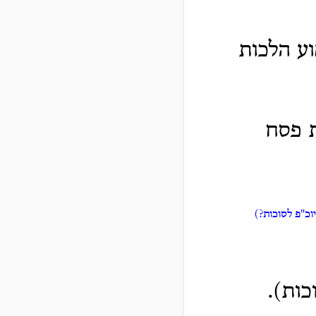
ע הלכות
ת פסח
וכ"פ לסוכות?)
כות).