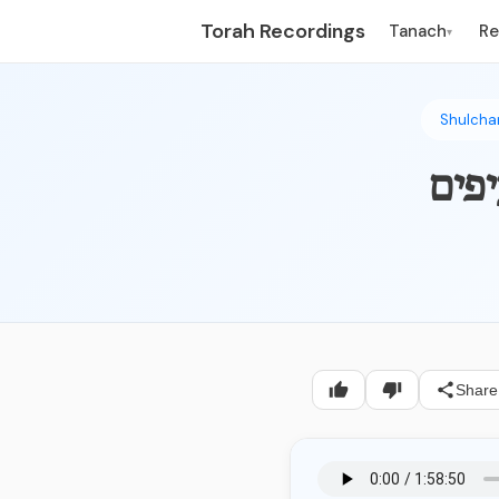
Torah Recordings
Tanach
R
▾
Shulcha
Share