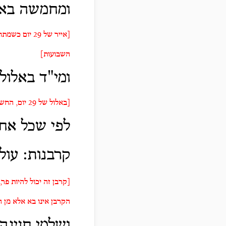
ומחמשה באיי
השבועות]
ומי"ד באלול 
[באלול של 29 יום, החשבון הוא בדיוק כבפורים הנ"ל, ש30 יום נגמרים בערב חג הסוכות]
לפי שכל אחד
קרבנות:
עול
[קרבן זה יכול להיות פר
הקרבן אינו בא אלא מן 
ושלמי חגיגה,