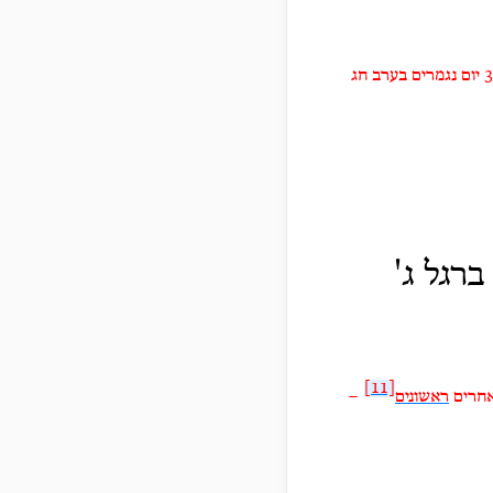
[אייר של 29 יום כשמתחילים לדרוש בחמשה באייר יש 25 יום בחודש אייר, ו5 ימים בחודש סיון ס"ה 30 יום נגמרים בערב חג
רגל ג'
[11]
חרים‏
ראשונים
–