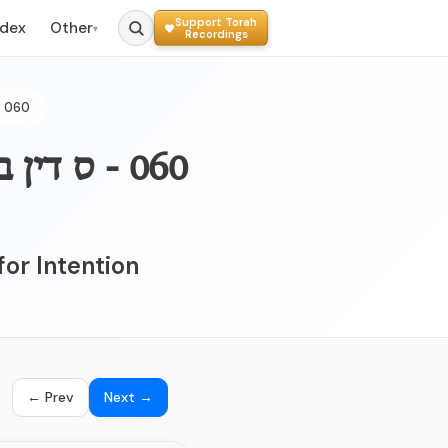
Support Torah
ndex
Other
▾
Recordings
060
060 - ס ד
or Intention
← Prev
Next →