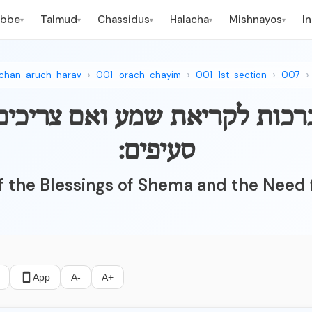
ebbe
Talmud
Chassidus
Halacha
Mishnayos
I
▾
▾
▾
▾
▾
chan-aruch-harav
001_orach-chayim
001_1st-section
007
ין ברכות לקריאת שמע ואם צריכים 
סעיפים:
f the Blessings of Shema and the Need f
App
A-
A+