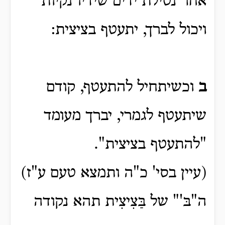
אחר נטילת ידים שידיו נקיות
ויכול לברך, יתעטף בציצית:
ב
וכשיתחיל להתעטף, קודם
שיתעטף לגמרי, יברך מעומד
"להתעטף בציצית".
(עיין בסי' כ"ה ותמצא טעם ע"ז)
ה"בּ'" של בַּצִיצִית תהא נקודה