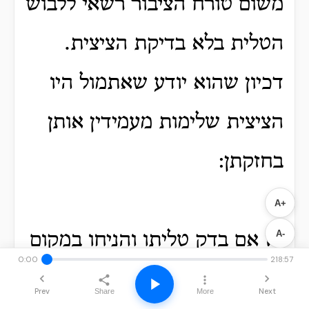
משום טורח הציבור רשאי ללבוש
הטלית בלא בדיקת הציצית.
דכיון שהוא יודע שאתמול היו
הציצית שלימות מעמידין אותן
בחזקתן:
A+
A-
טז
אם בדק טליתו והניחו במקום
0:00
218:57
ידוע, ולמחר מצאו כמו שהניחו
Prev
Next
Share
More