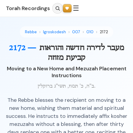
☰
Torah Recordings
Rebbe
Igroskodesh
007
010
2172
2172 —
מעבר לדירה חדשה והוראות
קביעת מזוזה
Moving to a New Home and Mezuzah Placement
Instructions
ב"ה, כ' תמוז, תשי"ג ברוקלין.
The Rebbe blesses the recipient on moving to a
new home, wishing them material and spiritual
success. He instructs to immediately affix kosher
mezuzahs without a blessing, then after thirty
days replace one with a better one, reciting the