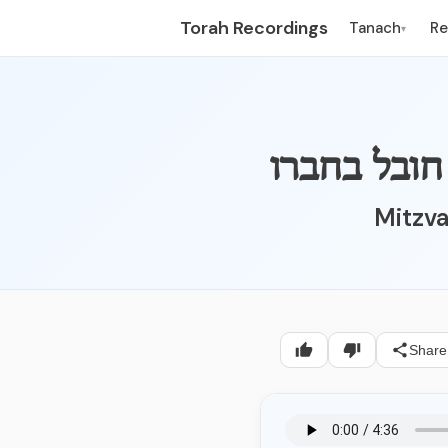
Torah Recordings
Tanach
R
▾
Mitzva
Share