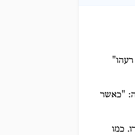
רעהו"
ה: "כאשר
ו.
כמו