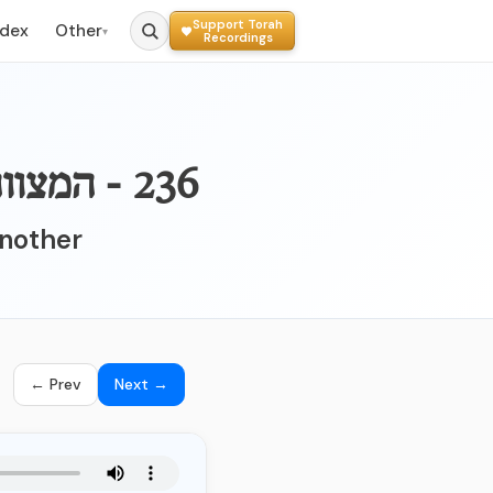
Support Torah
ndex
Other
▾
Recordings
236 - המצווה הרל"ו - הציווי שנצטווינו בדין חובל בחברו
Another
← Prev
Next →