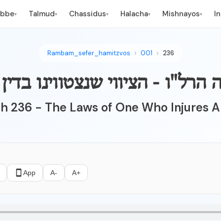
ebbe
Talmud
Chassidus
Halacha
Mishnayos
I
▾
▾
▾
▾
▾
Rambam_sefer_hamitzvos
001
236
h 236 - The Laws of One Who Injures 
App
A-
A+