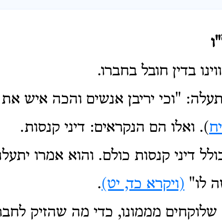
ו
וינו בדין חובל בחברו.
תעלה: "וכי
יריבן אנשים והכה איש את 
ח
).
ואלו הם הנקראים: דיני קנסות.
ולל דיני קנסות כולם.
והוא אמרו יתעל
ה לו"
(ויקרא כד, יט)
.
 שלוקחים מממונו, כדי מה שהזיק לחבר