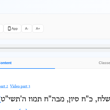
App
A-
A+
ontent
Class
art 2
Video part 3
לח, כ"ח סיון, מבה"ח תמוז ה'תשי"ט
*