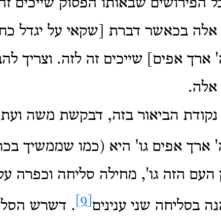
 הפירושים שבאותו הפסוק שייכים זה ל
 אלה בכאשר דברת [שקאי על יגדל כח 
' ארך אפים] שייכים זה לזה. וצריך להב
 אלה.
 נקודת הביאור בזה, דבקשת משה ועתה
ה' ארך אפים גו' היא (כמו שממשיך בכת
 העם הזה גו', מחילה סליחה וכפרה ע
[9]
נה בסליחה שני ענינים
. דשרש הסלי