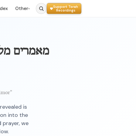
Support Torah
ndex
Other
▾
Recordings
מאמרים מלו
imor"
revealed is
ion into the
d prayer, we
low.