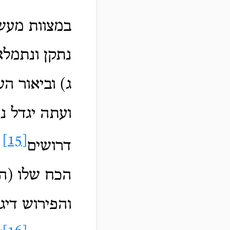
במצוות מעש
נתקן ונתמלא
ג) וביאור הע
ועתה יגדל נ
[15]
דרושים
מ
הכח שלו (הש
והפירוש דיג