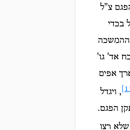
פגם צ"ל
 בכדי
ת ההמשכה
 אד' גו'
רך אפים
, ויגדל
קן הפגם.
שלא רצו