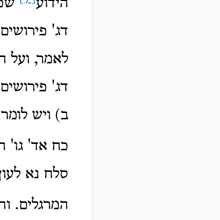
הידוע
שכל
דג' פירושים
לאמר, ועל ה
דג' פירושים
ב) ויש לומר
כח אד' גו' 
סלח נא לעון
המרגלים. וה