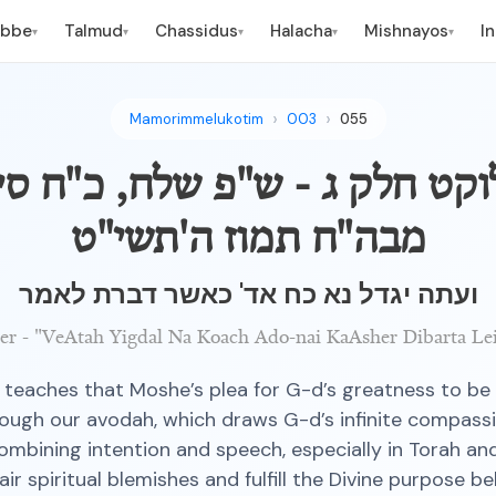
ebbe
Talmud
Chassidus
Halacha
Mishnayos
I
▾
▾
▾
▾
▾
Mamorimmelukotim
003
055
קט חלק ג - ש"פ שלח, כ"ח סיו
מבה"ח תמוז ה'תשי"ט
ועתה יגדל נא כח אד' כאשר דברת לאמר
r - "VeAtah Yigdal Na Koach Ado-nai KaAsher Dibarta Le
teaches that Moshe’s plea for G-d’s greatness to be 
hrough our avodah, which draws G-d’s infinite compass
ombining intention and speech, especially in Torah an
air spiritual blemishes and fulfill the Divine purpose be