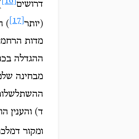
[16]
דרושים
)
[17]
(יותר
) ה
מדות הרחמי
ההגדלה בכח
מבחינה שלמ
ההשתלשלות
ד) והענין ה
ומקור דמלכ