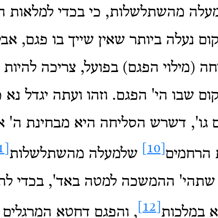
עלה מהשתלשלות, כי בכדי למלאות ה
 נעלה ביותר שאין שייך בו פגם, אבל
ה (מילוי הפגם) בפועל, צריכה להיו
ם שבו הי' הפגם. וזהו ועתה יגדל נא כח
 גו', דשרש הסליחה היא מבחינת ה' א
[11]
[10]
ת הרחמים
שלמעלה מהשתלשלות
 שתהי' ההמשכה למטה באד', בכדי לת
[12]
א במלכות
, והפגם דחטא המרגלים 