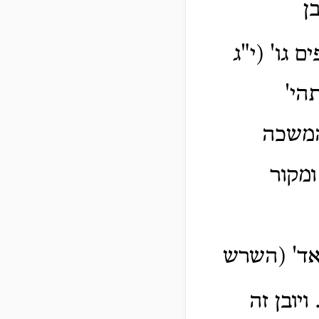
ן
 גו' (י"ג
הי'
המשכה
מקור
 אד' (השרש
 ויובן זה