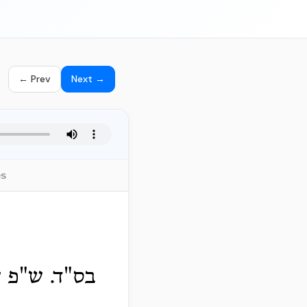
← Prev
Next →
es
בס"ד. ש"פ ש