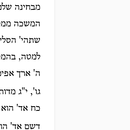
מבחינה שלמ
המשכה ממקום
שתהי' הסליח
למטה, בהמקו
ה' ארך אפים
גו', י"ג מדו
כח אד' הוא
דשם אד' הו