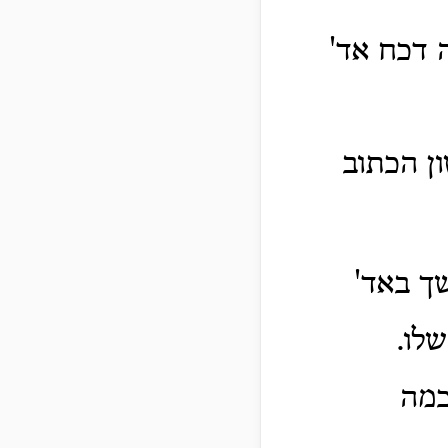
ה דכח אד'
ון הכתוב
ך באד'
לו.
כמה