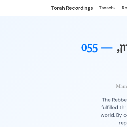
Torah Recordings
Tanach
R
▾
ן,
055 —
Mame
The Rebbe 
fulfilled t
world. By c
rep