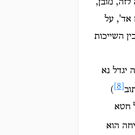
זה, מובן,
אד', על
ין השייכות
 יגדל נא
[8]
וב
)
ל חטא
חה הוא