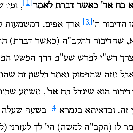
[1]
נא כח אד' כאשר דברת לאמר
, ופירש
[3]
 הדיבור ה'
ארך אפים. דמשמעות לש
, שהדיבור דהקב"ה (כאשר דברת) הוא
וצרך רש"י לפרש שע"פ דרך הפשט הפי
אבל מזה שהפסוק נאמר בלשון זה שה
יבור הוא שיגדל כח אד', משמע שכוו
[4]
ן זה. וכדאיתא בגמרא
בשעה שעלה 
מר לו (הקב"ה למשה) הי' לך לעזרני (ל