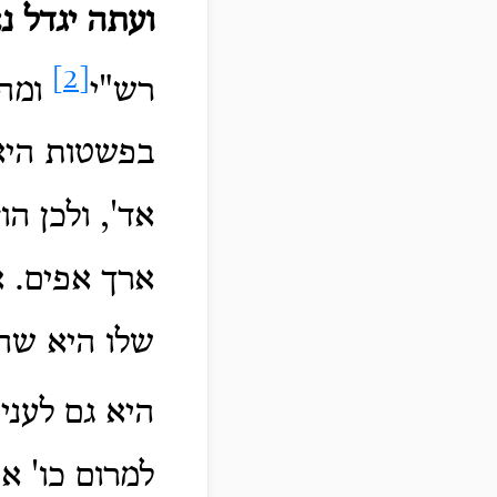
ועתה יגדל 
[2]
רש"י
ומהו
בפשטות היא
אד', ולכן ה
ארך אפים. 
שלו היא שהד
היא גם לעני
למרום כו' א