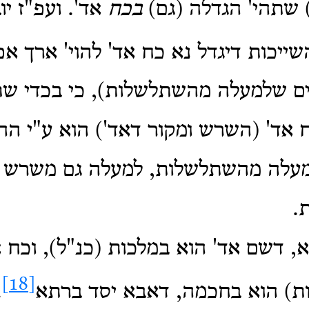
 שתהי' הגדלה (גם)
בכח
אד'. ועפ"ז יוב
שייכות דיגדל נא כח אד' להוי' ארך אפים
ם שלמעלה מהשתלשלות), כי בכדי שת
 אד' (השרש ומקור דאד') הוא ע"י ה
עלה מהשתלשלות, למעלה גם משרש ו
.
וא, דשם אד' הוא במלכות (כנ"ל), וכח
[18]
ות) הוא בחכמה, דאבא יסד ברתא
.