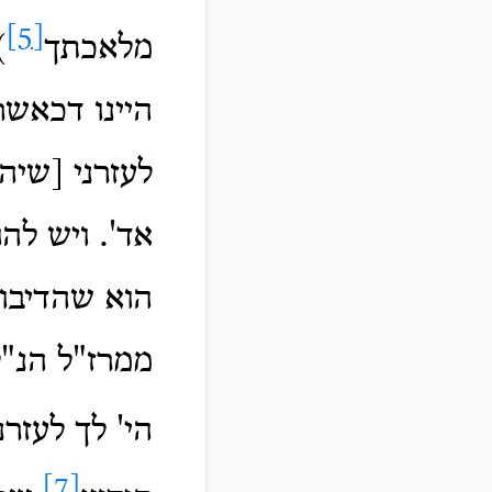
[5]
מלאכתך
)
היינו דכאשר
לעזרני [שיה
אד'. ויש לה
הוא שהדיבור
ממרז"ל הנ"
הי' לך לעזר
[7]