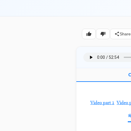
Share
C
Video part 1
Video p