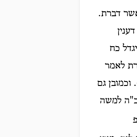
אשר דברת.
דענין
גדל כח
רת לאמר
וכמובן גם
ב"ה למשה