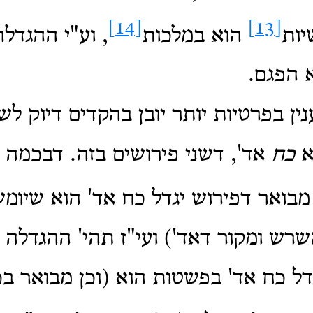
[14]
[13]
יות
הוא במלכות
, וע"י ההגדל
 הפגם.
נין בפרטיות יותר יובן בהקדים דיוק לש
א
כח
אד', דשני פירושים בזה. דבכמה
בואר דפירוש יגדל כח אד' הוא שיומש
רש ומקור דאד') ועי"ז תהי' ההגדלה ש
דל כח אד' בפשטות הוא (וכן מבואר ב