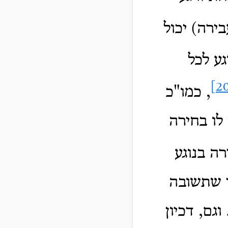
ירה) יכול
גע לכל
, כמו"כ
לו בחירה
רה בנוגע
י שתשובה
גם, דכיון