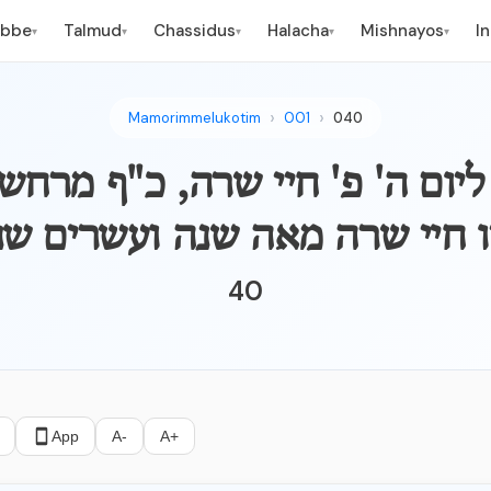
ebbe
Talmud
Chassidus
Halacha
Mishnayos
I
▾
▾
▾
▾
▾
Mamorimmelukotim
001
040
ור ליום ה' פ' חיי שרה, כ"ף מרחשו
ו חיי שרה מאה שנה ועשרים שנ
40
App
A-
A+