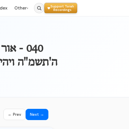
Support Torah
ndex
Other
▾
Recordings
040 - א
ה'תשמ"ה ויהי
← Prev
Next →