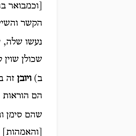
[וכמבואר ב
הקשר והשיי
נעשו שלה, ע
שכולן שוין ל
ב)
ויובן
זה ב
הם הוראות 
שהם סימן ונ
[והאמהות] ש