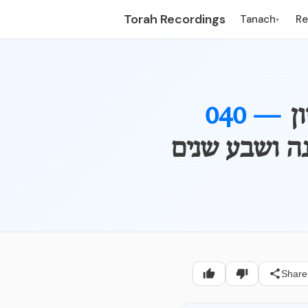
Torah Recordings
Tanach
R
▾
ן
040 —
ה ושבע שנים
Share