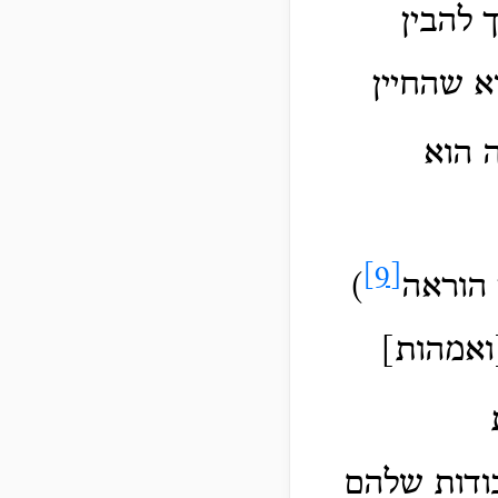
 להבין
א שהחיין
 הוא
[9]
 הוראה
)
ואמהות]
בודות שלהם