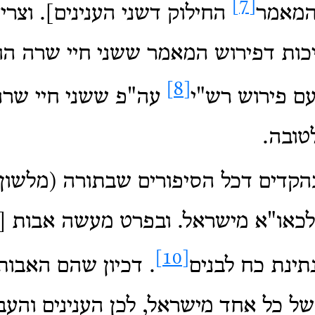
[7]
המאמר
החילוק דשני הענינים]. וצריך
כות דפירוש המאמר ששני חיי שרה הו
[8]
ם פירוש רש"י
עה"פ ששני חיי שרה
טובה.
הקדים דכל הסיפורים שבתורה (מלשון
לכאו"א מישראל. ובפרט מעשה אבות [
[10]
תינת כח לבנים
. דכיון שהם האבות
ל כל אחד מישראל, לכן הענינים והע