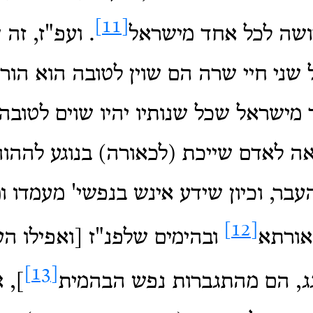
[11]
ושה לכל אחד מישראל
. ועפ"ז, זה
ני חיי שרה הם שוין לטובה הוא הורא
מישראל שכל שנותיו יהיו שוים לטובה.
אה לאדם שייכת (לכאורה) בנוגע לההוה
עבר, וכיון שידע אינש בנפשי' מעמדו ו
[12]
אורתא
ובהימים שלפנ"ז [ואפילו הענ
[13]
, הם מהתגברות נפש הבהמית
], 