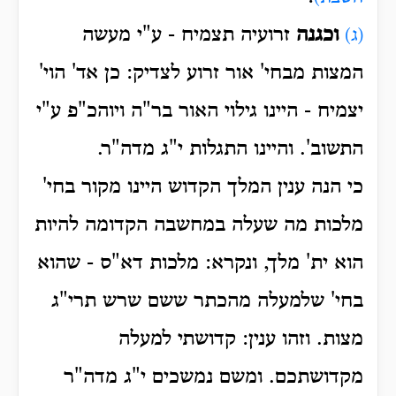
וכגנה
זרועיה תצמיח - ע"י מעשה
(
ג
)
המצות מבחי' אור זרוע לצדיק: כן אד' הוי'
יצמיח - היינו גילוי האור בר"ה ויוהכ"פ ע"י
התשוב'. והיינו התגלות י"ג מדה"ר.
כי הנה ענין המלך הקדוש היינו
מקור בחי'
מלכות מה שעלה במחשבה הקדומה להיות
הוא ית' מלך, ונקרא: מלכות דא"ס - שהוא
בחי' שלמעלה מהכתר ששם שרש תרי"ג
מצות. וזהו ענין: קדושתי למעלה
מקדושתכם. ומשם נמשכים י"ג מדה"ר