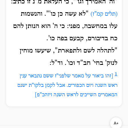
"וה' האמירך וגו'", כי העלאת מ"נ זו כתיב:
"לא עשה כן כו'". והנשמות
(תלים קמ"ז)
עלו במחשבה, מפני: כי ה' הוא הנותן להם
כח בדיבורם, קבעם בפה כו'.
"לתהלה לשם ולתפארת", שיעשו מוחין
לנוק' בחי' חב"ד וכו'. וד"ל
:
1
[זהו ביאור על מאמר שלפני"ז ששם נתבאר ענין
ראש השנה ויום הכפורים. אבל לקמן בלקו"ת ישנם
המאמרים השייכים לראש השנה ויוהכ"פ]
A+