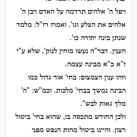
ויפל ה' אלהים תרדמה על האדם ויבן ה'
אלהים את הצלע וגו'. ואמרו רז"ל: מלמד
שנתן בינה יתירה כו'.
הענין. דבר"ה נעשו מוחין לנוק', שלא ע"י
ז"א כ"א מבינה עצמה.
וזהו ענין הצמצום: בחי' אור גדול כמו
הבינה נמשך בבחי' מלכות. וכמ"ש: "ה'
מלך גאות לבש".
ולכן החודש מתכסה בו, שהוא בחי' ביטול
רצון. והיינו ביטול מהות הנפש מפני