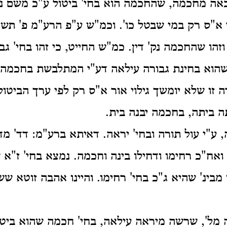
באה מחכמה, שהחכמה הוא בחי' ביטול ע"כ משם נמ
א"ס רק במי שבטל כו'. וכמ"ש ע"פ הרע"מ פ' ת
וזהו שהחכמה נק' דין. כמ"ש החייט, כי זהו בחי' גבור
 שהוא בחינת גבורה עילאה דע"י המתלבשת בחכמה
ו שלא יומשך גילוי אור א"ס רק לפי ערך הביטול 
 ביתה, בחכמה יבנה בית.
, ע"י עול תורה ובחי' יראה. דאיתא ברע"מ: דד' מד
 ואח"כ רחימו ודחילו בינה וחכמה. נמצא בחי' ז"א ש
מבינ' שהיא ג"כ בחי' רחימו. והיינו אהבה זוטא 
 מל', שרשה מיראה עילאה, בחי' חכמה שהוא ביט