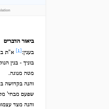
lation
ביאור
הדברים
[1]
בענין:
א"ת בני
בוניך - בנין הנ
מטה מנוגה.
והנה בקדושה בח
שפעם מבחי' מל'
ו
הנה מצד עצמות