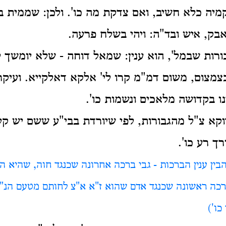
קמיה כלא חשיב, ואם צדקת מה כו'. ולכן: שממית ב
אבק, איש ובד"ה: ויהי בשלח פרעה.
ורות שבמל', הוא ענין: שמאל דוחה - שלא יומשך ל
צמצום, משום דמ"מ קרו לי' אלקא דאלקייא. ועיק
נו בקדושה מלאכים ונשמות כו'.
דוקא צ"ל מהגבורות, לפי שיורדת בבי"ע ששם יש קל
רך רע כו'.
הבין ענין הברכות - גבי ברכה אחרונה שכנגד חוה, שהיא ה
ה ראשונה שכנגד אדם שהוא ז"א א"צ לחותם מטעם הנ"ל. ו
כו')