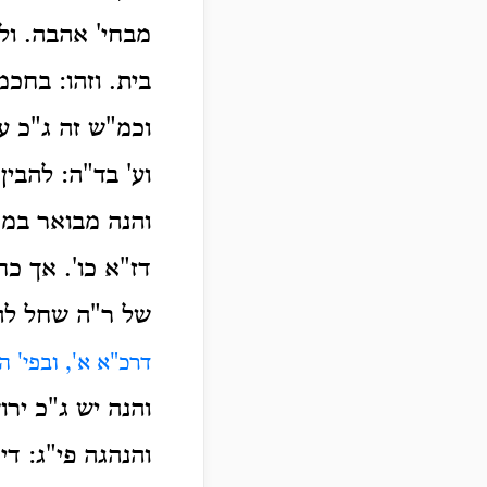
מבחי' אהבה. ולכ
בית. וזהו: בחכמ
וכמ"ש זה ג"כ ע
וע' בד"ה: להבי
והנה מבואר במ"א
דז"א כו'. אך כח
של ר"ה שחל לה
דרכ"א א', ובפי' ה
והנה יש ג"כ יר
והנהגה פי"ג: די