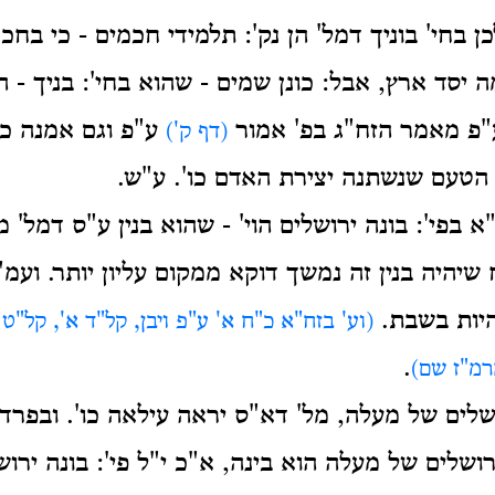
ן בחי' בוניך דמל' הן נק': תלמידי חכמים - כי בחכ
ה יסד ארץ, אבל: כונן שמים - שהוא בחי': בניך - ה
"פ מאמר הזח"ג בפ' אמור
ע"פ וגם אמנה כו'
(דף ק')
ן הטעם שנשתנה יצירת האדם כו'. ע"ש.
 בפי': בונה ירושלים הוי' - שהוא בנין ע"ס דמל'
 שיהיה בנין זה נמשך דוקא ממקום עליון יותר. ועמ"
יות בשבת.
(וע' בזח"א כ"ח א' ע"פ ויבן, קל"ד א', קל"ט
.
רמ"ז שם)
ושלים של מעלה, מל' דא"ס יראה עילאה כו'. ובפר
רושלים של מעלה הוא בינה, א"כ י"ל פי': בונה ירו