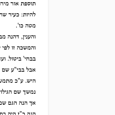
תוספת אור מירו
להיות: כעיר שח
מטה כו'.
והענין, דהנה מ
והמשכה זו לפי 
בבחי' ביטול. וע
אבל בבי"ע שם א
היש. ע"כ מתמעט 
נמשך שם הגילוי
אך הנה הגם שמא
הנה כ"ז היה ב