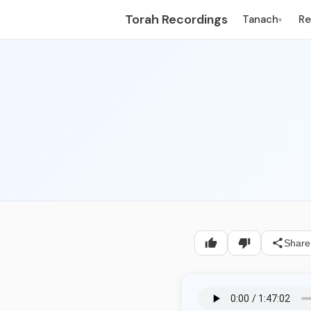
Torah Recordings
Tanach
R
▾
Share