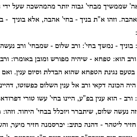
ה' שממשיך מבחי' גבוה יותר מהמהשכה שעל ידי 
הבה. וזהו א"ת בניך - בחי' אהבה, אלא בוניך - ב
 בוניך - נמשך בחי': ורב שלום - שמבחי' ורב נעשה 
ורב הוא: טפחא - שיהיה מפורש ומובן באומרו: ורב
 בטעם נגינת הטפחא שהוא הבדלת וסיום ענין. ואם ל
ה הכונה דקאי ורב אל ענין השלום כפשוטו, דהיינו
 ורב - הוא ענין בפ"ע, היינו בחי' עשו טורי דפרוד
ה נעשה שלום, שיתברר ויוכלל בבחי' היחוד. וזהו: 
 חזיר ליטהר - דהנה כתיב: יכרסמנה חזיר מיער, והע