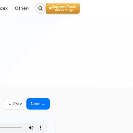
Support Torah
ndex
Other
▾
Recordings
← Prev
Next →