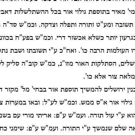
י' מאיר בתוספת גילוי אור בכל ההשתלשלות דאבי"
שובה ומע"ט ותורה ותפלה וצדקה. וכמ"ש סד"ה רא
גרעון יותר כשלא אכשור דרי. וכמ"ש בפע"ח בכוונ
העולמות הרבה כו'. ואח"כ ע"י תשובתו ושבת נתקן 
שלים, הסתלקות האור מזו"נ, כמ"ש קוב"ה סליק לע
מלאה צור אלא כו'.
- בנין ירושלים להמשיך תוספת אור בבחי' מל' מקור ד
גילוי אור א"ס ממש. וכמ"ש לע"ל: ובאו במערות צו
 הוא ע"י עול תורה.
ועמ"ש ע"פ: אריתי מורי עם בשמי
ראה שלם שנמשך ע"י התורה. ועמ"ש ע"פ: שימני כחו