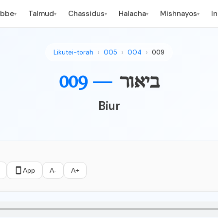
ebbe
Talmud
Chassidus
Halacha
Mishnayos
I
▾
▾
▾
▾
▾
Likutei-torah
005
004
009
ביאור
009 —
Biur
App
A-
A+