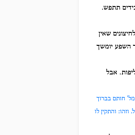
ידים תתפש.
חיצונים שאין
ר השפע יומשך
יפות. אבל
מל' חותם בברוך
זהו: והתקין לו