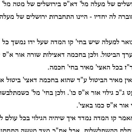
שלים של מעלה מל' דא"ס בירושלים של מטה מל' ד
וברה לה יחדיו - היינו התחברות ירושלים של מעלה
בואר למעלה שיש בחי' קו המדה שעל ידו נמשך כל
ערך הביטול. ולכן בחכמה דאצילות שורה אור א"ס 
ד"ז בכל האצי' מאיר בחי' חכמה.
ין מאיר הביטול ע"ד שהוא בחכמה דאצי' ביטול אמ
ג"כ גילוי אור א"ס כו'. ולכן בחי' מל' כשמתלבשת
 אור א"ס כמו באצי'.
מר קו המדה נמדד איך שיהיה הגילוי בכל עולם לפי
תחלת
ההשתלשלות. אבל אח"כ מצד מעשה התחתונים