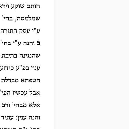
חותם שוקע וירא
שמלמטה, בחי' א
ע"י עסק התורה
:
ב
והנה ע"י בחי':
שהנגינה בתיבת 
ענין בפ"ע כידוע
הטפחא מבדלת הי
אבל עכשיו הפי':
אלא מבחי' ורב ז
והנה ענין: עתיד