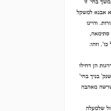
שך בחי' זו
שא אבנא למשקל
ות. והיינו
 סתימאה,
כו'.
וזהו:
רגות הן דחילו
נק' בניך בחי'
ששרשה מאהבה
ול שלמעלה