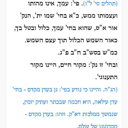
. פי': עמך, אינו מהותו
(תהלים סי' ל"ו)
ועצמותו ממש, כ"א בחי' שמו ית', הנק'
אור א"ס, שהוא בחי' עמך, כלול ובטל בך,
כאור השמש הכלול תוך עצם השמש.
כמ"ש בסש"ב ח"ב פ"ג.
ובחי' זו נק': מקור חיים, היינו מקור
התענוגי'.
(הג"ה. והיינו כי נודע בפי': גן בעדן מקדם - בחי'
עדן עילאה, היא חכמה שבכתר ועתיק יומין,
שנמשך ממלכות דא"ק. וזהו: בעדן מקדם -
מקדמונו של עולם.