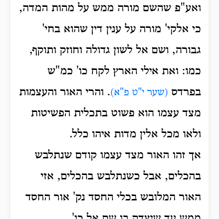
ואע"פ שהשם מורה ממש על מהות המדה,
כי אלקי' מורה על ענין דין שהוא בחי'
גבורה, ושם אל לשון גדולה וחוזק ותוקף,
כמו: ואת אילי הארץ לקח כו' כמ"ש
בפרדס
. והרי האור והעצמות
(שער י"ט פ"א)
מצד עצמו הוא פשוט בתכלית הפשיטות
ולאו מכל אלין מדות איהו כלל.
אך זהו האור מצד עצמו קודם שנתלבש
בהכלים, אבל כשנתלבש בהכלים, אזי
האור המלובש בכלי החסד נק' אור החסד
ממש עד שיצדק בו שם אל כו'.