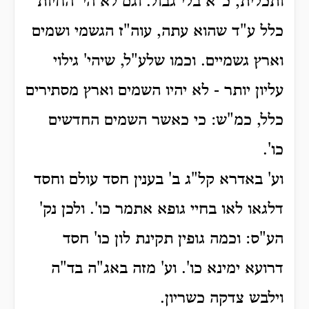
ותכלית, כ"א בלי גבול. וגם לא הי' החיות
כלל ע"ד שהוא עתה, עוה"ז הגשמי ושמים
וארץ גשמיים. וכמו שלע"ל, שיהי' גילוי
עליון יותר - לא יהיו השמים וארץ מסתירים
כלל, כמ"ש: כי כאשר השמים החדשים
כו'.
וע' באדרא קל"ג ב' בענין חסד עולם וחסד
דלגאו לאו בחיי גופא אתמר כו'. ולכן נק'
הע"ס: וכמה גופין תקינת לון כו' חסד
דרועא ימינא כו'. וע' מזה באג"ה בד"ה
וילבש צדקה כשריון.