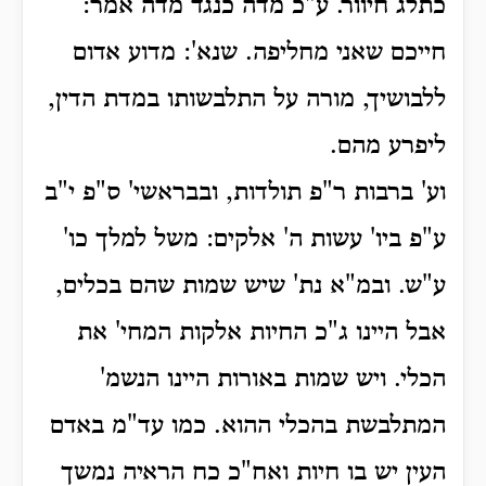
כתלג חיוור. ע"כ מדה כנגד מדה אמר:
חייכם שאני מחליפה. שנא': מדוע אדום
ללבושיך, מורה על התלבשותו במדת הדין,
ליפרע מהם.
וע' ברבות ר"פ תולדות, ובבראשי' ס"פ י"ב
ע"פ ביו' עשות ה' אלקים: משל למלך כו'
ע"ש. ובמ"א נת' שיש שמות שהם בכלים,
אבל היינו ג"כ החיות אלקות המחי' את
הכלי. ויש שמות באורות היינו הנשמ'
המתלבשת בהכלי ההוא. כמו עד"מ באדם
העין יש בו חיות ואח"כ כח הראיה נמשך