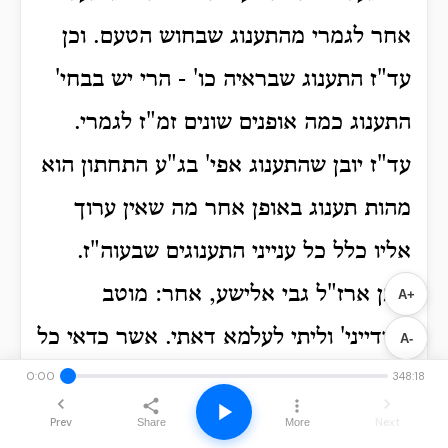
אחר לגמרי מהתענוג שבחוש הטעם. וכן
עד"ז התענוג שבראיה כו' - הרי יש בבחי'
התענוג כמה אופנים שונים זמ"ז לגמרי.
עד"ז יובן שהתענוג אפי' בג"ע התחתון הוא
מהות תענוג באופן אחר מה שאין ערוך
אליו כלל כל ענייני התענוגים שבעוה"ז.
ולכן ארז"ל גבי אלישע, אחר: מוטב
A+
דלידייני' וליתי לעלמא דאתי. אשר כדאי כל
A-
348:18
יסורי גיהנם י"ב חדש, מה שאש שלנו אחד
0:00
מששים באש של גיהנם, בשביל שיקבל
Prev
Next
Share
More