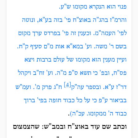
פנוי הוא הנקרא מקומו ש"ע.
והרמ"ז בהג"ה באוצ"ח פי' בזה בע"א, ונוטה
לפי' העמה"מ. וכענין זה פי' בפרדס ערך מקום
בשם ר' משה. וע' במא"א אות מ"ם סעיף ק"ח.
ועיין מענין הוא מקומו של עולם ברבות ויצא
פס"ח, ובפ' כי תשא ס"פ מ"ה. וע' זח"ב ויקהל
[4]
דר"ז ע"א. ובספר עה"ק
ח"ג פרק מ'. ועמ"ש
בביאור ע"פ כי על כל כבוד חופה בפי' ברוך
.
כבוד ה' ממקומו. עכ"ה)
וכתב שם עוד באוצ"ח ובמב"ש: שהצמצום