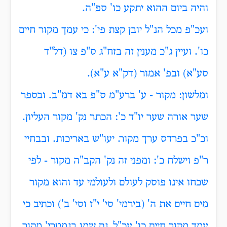
והיה ביום ההוא יתקע כו' ספ"ה.
ועכ"פ מכל הנ"ל יובן קצת פי': כי עמך מקור חיים
כו'. ועיין ג"כ מענין זה בזח"ג ס"פ צו (דל"ד
סע"א) ובפ' אמור (דק"א ע"א).
ומלשון: מקור - ע' ברע"מ ס"פ בא דמ"ב. ובספר
שער אורה שער יו"ד כ': הכתר נק'
מקור
העליון.
וכ"כ בפרדס ערך מקור. יעו"ש באריכות. ובבחיי
ר"פ וישלח כ': ומפני זה נק' הקב"ה מקור - לפי
שכחו אינו פוסק לעולם ולעולמי עד והוא מקור
מים חיים את ה' (בירמי' סי' י"ז וסי' ב') וכתיב כי
עמך מקור חיים כו' עכ"ל. גם שמו בגמטרי' מקור