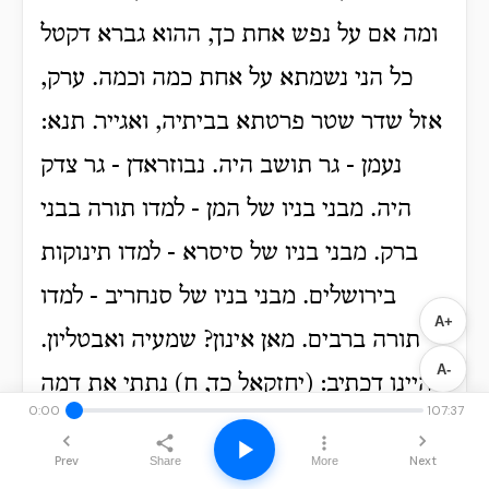
A+
A-
0:00
107:37
Prev
Next
Share
More