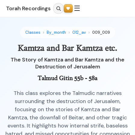
☰
Torah Recordings
Classes
By_month
012_av
009_009
Kamtza and Bar Kamtza etc.
The Story of Kamtza and Bar Kamtza and the
Destruction of Jerusalem
Talmud Gitin 55b - 58a
This class explores the Talmudic narratives
surrounding the destruction of Jerusalem,
focusing on the stories of Kamtza and Bar
Kamtza, the downfall of Beitar, and other tragic
events. It highlights how internal strife, baseless
hatred, and missed opportunities for compassion