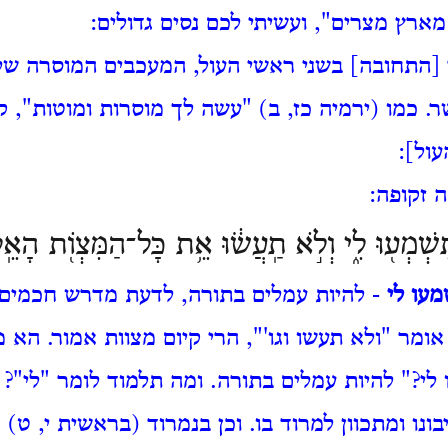
ארץ מצרים", ועשיתי לכם נסים גדולים:
 [התחובה] בשני ראשי העול, המעכבים המוסרה 
. כמו (ירמיה כז, ב) "עשה לך מוסרות ומוטות", קו
עול]:
 זקופה:
מְע֖וּ לִ֑י וְלֹ֣א תַֽעֲשׂ֔וּ אֵ֥ת כָּל־הַמִּצְו֖͏ֹת הָאֵֽל
עו לי
- להיות עמלים בתורה, לדעת מדרש חכמים. 
מר "ולא תעשו וגו'", הרי קיום מצוות אמור. הא מ
לי?" להיות עמלים בתורה. ומה תלמוד לומר "לי"? א
ונו ומתכוון למרוד בו. וכן בנמרוד (בראשית י, ט) "