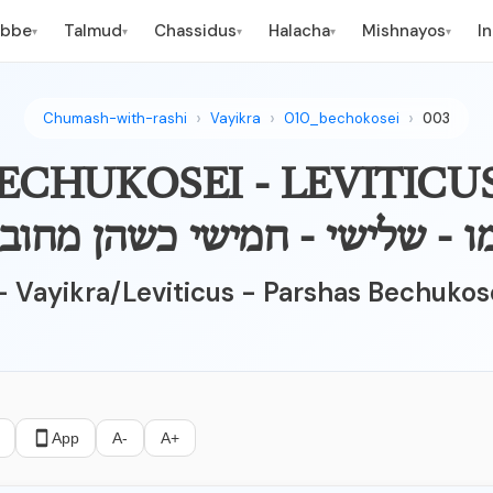
ebbe
Talmud
Chassidus
Halacha
Mishnayos
I
▾
▾
▾
▾
▾
Chumash-with-rashi
Vayikra
010_bechokosei
003
מו - שלישי - חמישי כשהן מחוברי
 - Vayikra/Leviticus - Parshas Bechuko
App
A-
A+