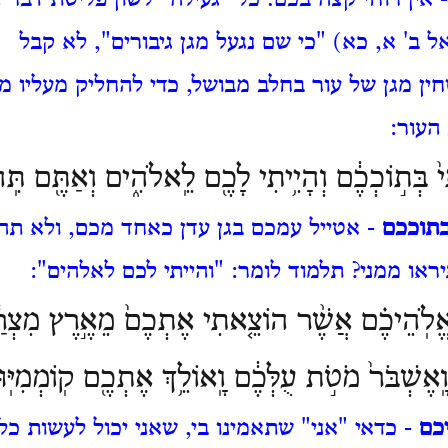
 אין רוחי קצה בכם. כל "געילה" לשון פליטת דבר 
 ב' א, כא) "כי שם נגעל מגן גיבורים", לא קבל
ן מגן של עור בחלב מבושל, כדי להחליק מעליו מ
העור:
֙ בְּת֣וֹכְכֶ֔ם וְהָיִ֥יתִי לָכֶ֖ם לֵֽאלֹהִ֑ים וְאַתֶּ֖ם תִּֽה
בתוככם
- אטייל עמכם בגן עדן כאחד מכם, ולא תהי
יראו ממני? תלמוד לומר: "והייתי לכם לאלהים":
אֱלֹֽהֵיכֶ֗ם אֲשֶׁ֨ר הוֹצֵ֤אתִי אֶתְכֶם֙ מֵאֶ֣רֶץ מִצְרַ֔
ֽאֶשְׁבֹּר֙ מֹטֹ֣ת עֻלְּכֶ֔ם וָֽאוֹלֵ֥ךְ אֶתְכֶ֖ם קֽוֹמְמִי
יכם
- כדאי "אני" שתאמינו בי, שאני יכול לעשות כל