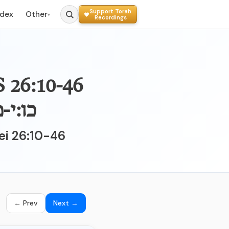
Support Torah
ndex
Other
▾
Recordings
כו:י-
sei 26:10-46
← Prev
Next →