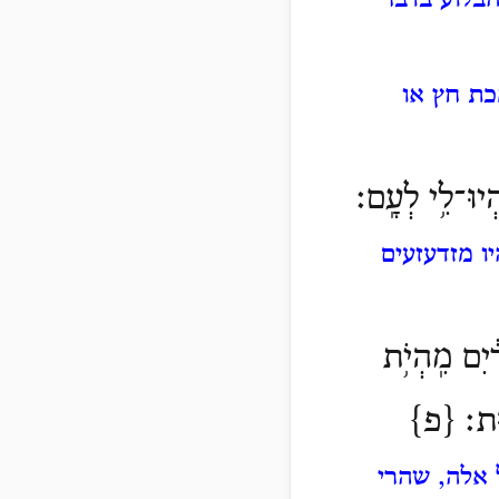
הבלוע בדבר
כת חץ או
ְיוּ־לִ֥י לְעָֽם׃
ו מזדעזעים
יִם מִֽהְיֹ֥ת
ּֽוּת׃ {פ}
 אלה, שהרי