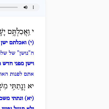
י וַֽאֲכַלְתֶּ֥ם יָשׁ
(י) ואכלתם ישן 
ה"נושן" של שלו
וישן מפני חדש ת
אתם לפנות האו
יא וְנָֽתַתִּ֥י מִשׁ
(יא) ונתתי משכנ