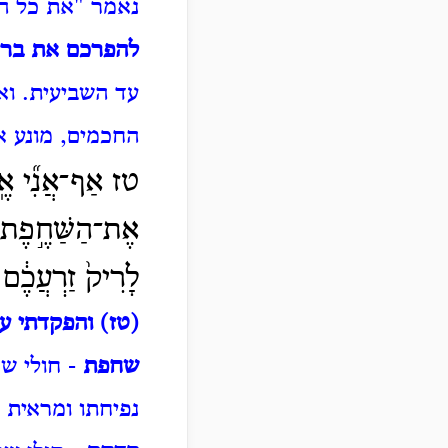
נאמר "את כל ה
להפרכם את ברי
עד השביעית. וא
החכמים, מונע א
טז אַף־אֲנִ֞י אֶֽע
אֶת־הַשַּׁחֶ֣פֶת וְ
לָרִיק֙ זַרְעֲכֶ֔ם ו
(טז) והפקדתי ע
שחפת
- חולי ש
נפיחתו ומראית פ