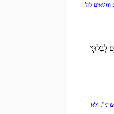
 וחטאים לה'
 לְבִלְתִּ֤י
ותי", ולא