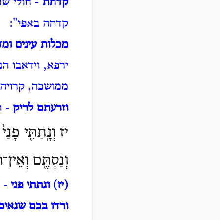
קדחת
- חולי שמ
קדחה באפי":
מכלות עינים ומ
ירפא, וידאבו ה
ממושכה, קרויה כ
וזרעתם לריק
- ת
יז וְנָֽתַתִּ֤י פָנַי֙ 
וְנַסְתֶּ֖ם וְאֵין־
(יז) ונתתי פני
- פ
ורדו בכם שנאיכ