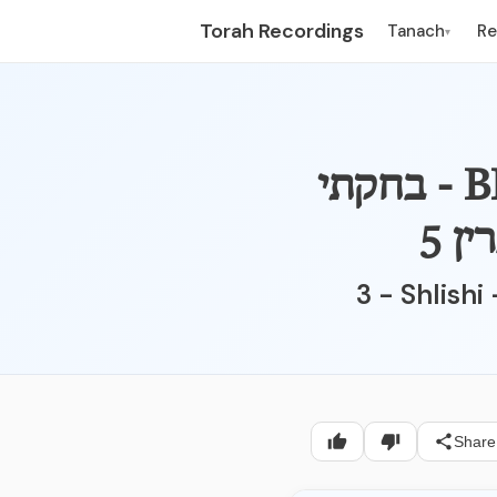
Torah Recordings
Tanach
R
▾
BECHUKOSEI - LEVITICUS 26:10-46 - בחקתי
ן 5
3 - Shlishi
Share