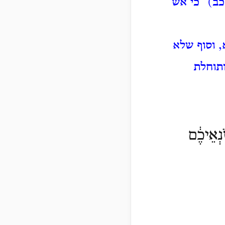
כב) "כי אש
, וסוף שלא
ותוחלת
נְאֵיכֶ֔ם