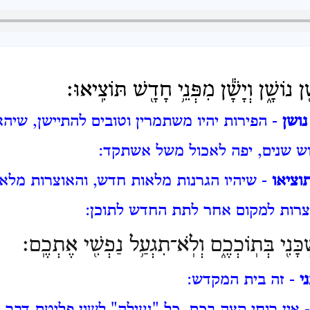
ָ֖ן נוֹשָׁ֑ן וְיָשָׁ֕ן מִפְּנֵ֥י חָדָ֖שׁ תּוֹצִֽיאוּ׃
נושן
- הפירות יהיו משתמרין וטובים להתיישן, שיהא
ש שנים, יפה לאכול משל אשתקד:
וציאו
- שיהיו הגרנות מלאות חדש, והאוצרות מלאות
צרות למקום אחר לתת החדש לתוכן:
ְכָּנִ֖י בְּתֽוֹכְכֶ֑ם וְלֹֽא־תִגְעַ֥ל נַפְשִׁ֖י אֶתְכֶֽם׃
י
- זה בית המקדש: