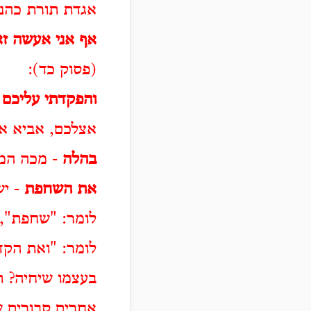
אגדת תורת כהני
אף אני אעשה ז
(פסוק כד):
והפקדתי עליכם
-
אצלכם, אביא א
בהלה
- מכה המב
את השחפת
- יש
לומר: "שחפת", 
לומר: "ואת הקד
בעצמו שיחיה? תל
אחרים סבורים ש