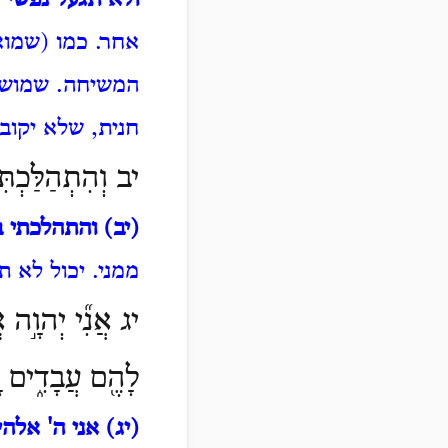
ולא תגעל נפשי
-
אחר. כמו (שמואל
המשיחה. שמושחי
חנית, שלא יקוב 
יב וְהִתְהַלַּכְתִּי
(יב) והתהלכתי 
ממני. יכול לא ת
יג אֲנִ֞י יְהוָ֣ה 
לָהֶ֖ם עֲבָדִ֑ים וָ
(יג) אני ה' אלה