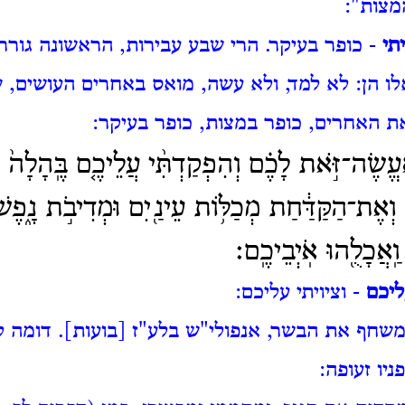
מצות":
תי
- כופר בעיקר. הרי שבע עבירות, הראשונה גוררת
לו הן: לא למד, ולא עשה, מואס באחרים העושים, 
ת האחרים, כופר במצות, כופר בעיקר:
ֱשֶׂה־זֹּ֣את לָכֶ֗ם וְהִפְקַדְתִּ֨י עֲלֵיכֶ֤ם בֶּֽהָלָה֙
אֶת־הַקַּדַּ֔חַת מְכַלּ֥וֹת עֵינַ֖יִם וּמְדִיבֹ֣ת נָ֑פֶשׁ 
ַֽאֲכָלֻ֖הוּ אֹֽיְבֵיכֶֽם׃
ליכם
- וציויתי עליכם:
משחף את הבשר, אנפולי"ש בלע"ז [בועות]. דומה 
ניו זעופה: