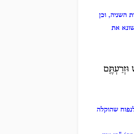
 השניה, וכן
שונא את
וּזְרַעְתֶּ֤ם
לנפוח שהוקלה