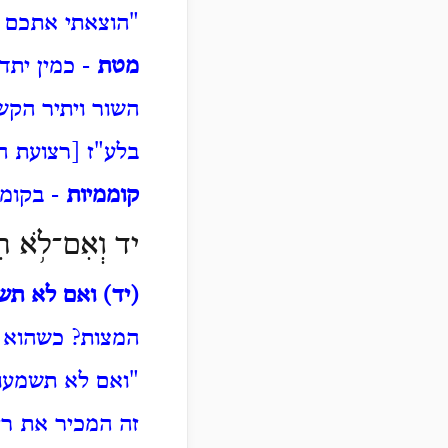
"הוצאתי אתכם מ
מטת
- כמין יתד
השור ויתיר הקשר
בלע"ז [רצועת ה
קוממיות
- בקומה
יד וְאִם־לֹ֥א תִשְׁ
(יד)
ואם לא תשמ
המצות? כשהוא או
"ואם לא תשמעו 
זה המכיר את ריב