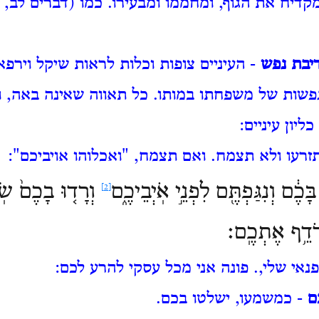
קדיח את הגוף, ומחממו ומבעירו. כמו (דברים לב, 
דיבת נפש
- העיניים צופות וכלות לראות שיקל וירפא
נפשות של משפחתו במותו. כל תאווה שאינה באה, 
ליון עיניים:
זרעו ולא תצמח. ואם תצמח, "ואכלוהו אויביכם":
בָּכֶ֔ם וְנִגַּפְתֶּ֖ם
לִפְנֵ֣י אֹֽיְבֵיכֶ֑ם
וְרָד֤וּ בָכֶם֙ שֹֽׂ
[2]
רֹדֵ֥ף אֶתְכֶֽם׃
נאי שלי,. פונה אני מכל עסקי להרע לכם:
ם
- כמשמעו, ישלטו בכם.