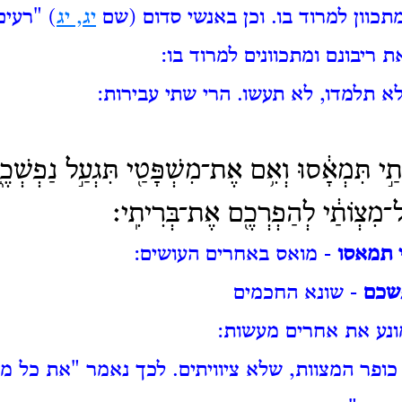
מתכוון למרוד בו. וכן באנשי סדום (שם
יג, יג
) "רעים
 ריבונם ומתכוונים למרוד בו:
 תלמדו, לא תעשו. הרי שתי עבירות:
֣י תִּמְאָ֔סוּ וְאִ֥ם אֶת־מִשְׁפָּטַ֖י תִּגְעַ֣ל נַפְשְׁכֶ֑ם
מִצְו͏ֹתַ֔י לְהַפְרְכֶ֖ם אֶת־בְּרִיתִֽי׃
 תמאסו
- מואס באחרים העושים:
שכם
- שונא החכמים
ונע את אחרים מעשות:
כופר המצוות, שלא ציוויתים. לכך נאמר "את כל מצ