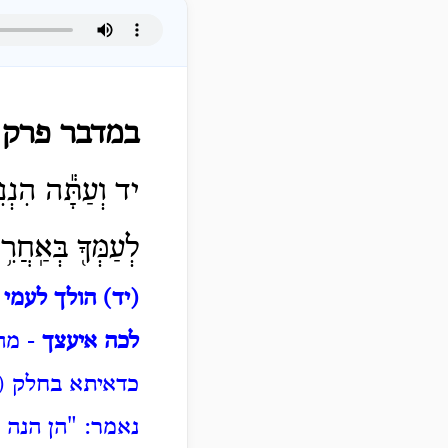
במדבר פרק 
יד וְעַתָּ֕ה הִנְנִ֥
לְעַמְּךָ֖ בְּאַֽחֲר
(יד) הולך לעמי
-
לכה איעצך
- מה
כדאיתא בחלק (ס
נאמר: "הן הנה ה