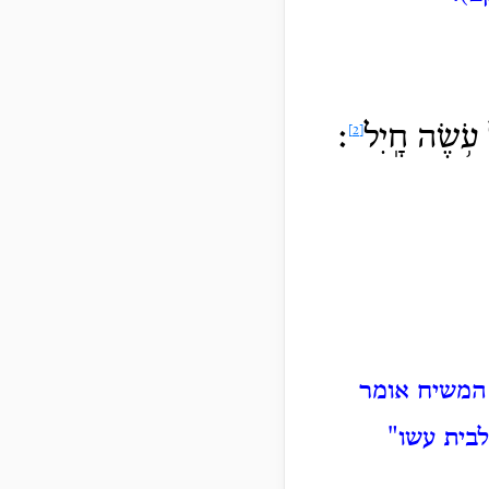
עֹ֥שֶׂה חָֽיִל
׃
[2]
המשיח אומר
לבית עשו"