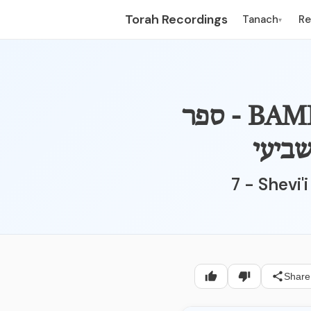
Torah Recordings
Tanach
R
▾
BAMIDBAR - PARSHAS BALAK 24:14-25:9 - ספר
שביעי
7 - Shevi
Share