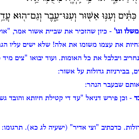
ִּתִּ֔ים וְעִנּ֥וּ אַשּׁ֖וּר וְעִנּוּ־עֵ֑בֶר וְגַם־ה֖וּא עֲדֵ
שלו וגו'
- כיון שהזכיר את שביית אשור אמר, "אוי
החיות את עצמו משומו את אלה!
שלא ישים עליו הגו
חריב ויבלבל את כל האומות.
ועוד יבואו "צים מיד 
ם, בבירניות גדולות על אשור:
אותם שבעבר הנהר:
ד
- וכן פירש דניאל "עד די קטילת חיותא והובד גש
ולות.
כדכתיב "וצי אדיר" (ישעיה לג כא).
תרגומו: 