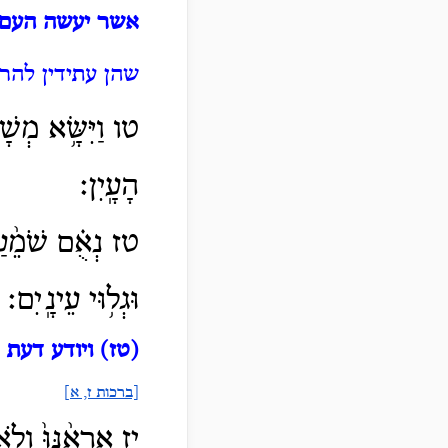
אשר יעשה העם 
שהן עתידין להר
טו וַיִּשָּׂ֥א מְשָׁ
הָעָֽיִן׃
טז נְאֻ֗ם שֹׁמֵ֨עַ֙ 
וּגְל֥וּי עֵינָֽיִם׃
(טז) ויודע דעת ע
[ברכות ז, א]
יז אֶרְאֶ֨נּוּ֙ וְלֹ֣