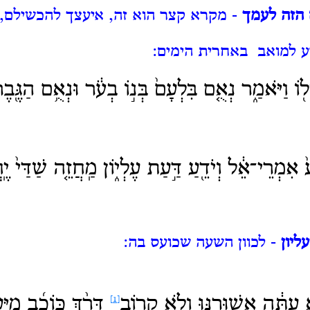
הזה לעמך
- מקרא קצר הוא זה, איעצך להכשילם, 
ע למואב באחרית הימים:
ל֖וֹ וַיֹּאמַ֑ר נְאֻ֤ם בִּלְעָם֙ בְּנ֣וֹ בְעֹ֔ר וּנְאֻ֥ם הַגֶּ֖ב
אִמְרֵי־אֵ֔ל וְיֹדֵ֖עַ דַּ֣עַת עֶלְי֑וֹן מַֽחֲזֵ֤ה שַׁדַּי֙ יֶֽח
ליון
- לכוון השעה שכועס בה:
א עַתָּ֔ה אֲשׁוּרֶ֖נּוּ
וְלֹ֣א קָר֑וֹב
דָּרַ֨ךְ כּוֹכָ֜ב מִֽיַּ
[1]