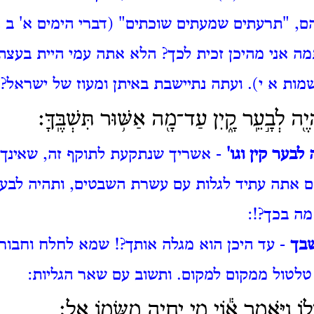
, "תרעתים שמעתים שוכתים" (דברי הימים א' ב נ
ה אני מהיכן זכית לכך?
הלא אתה עמי היית בעצת
מות א י).
ועתה נתיישבת באיתן ומעוז של ישראל?:
֖ה לְבָ֣עֵֽר קָ֑יִן עַד־מָ֖ה אַשּׁ֥וּר תִּשְׁבֶּֽךָּ׃
לבער קין וגו'
- אשריך שנתקעת לתוקף זה, שאינך 
ם אתה עתיד לגלות עם עשרת השבטים, ותהיה לבע
מה בכך?!:
בך
- עד היכן הוא מגלה אותך?!
שמא לחלח וחבור
טלטול ממקום למקום.
ותשוב עם שאר הגליות:
֖וֹ וַיֹּאמַ֑ר א֕וֹי מִ֥י יִֽחְיֶ֖ה מִשֻּׂמ֥וֹ אֵֽל׃