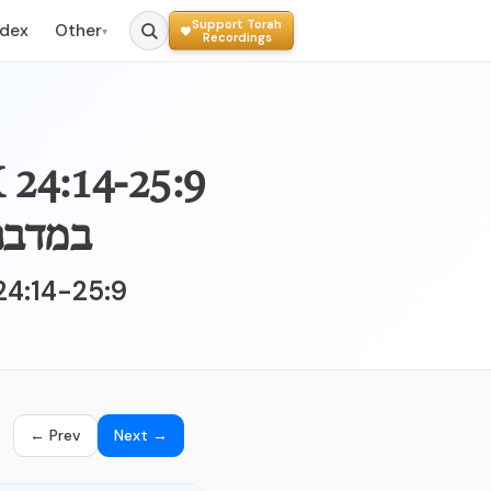
Support Torah
ndex
Other
▾
Recordings
במדבר 
24:14-25:9
← Prev
Next →