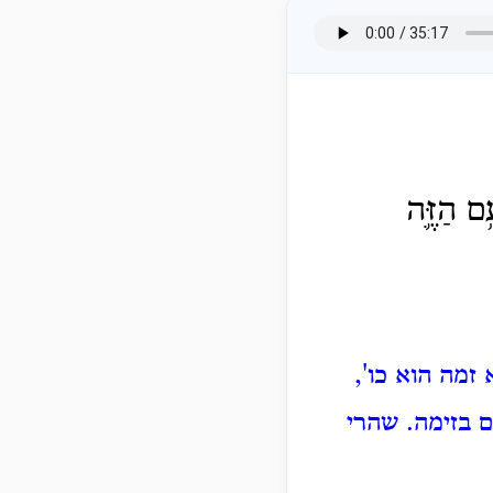
ָ֥ם הַזֶּ֛ה
זמה הוא כו',
 בזימה.
שהרי