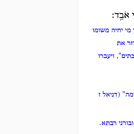
֥י אֹבֵֽד׃
 מי יחיה משומו
זר את
כתים", ויעברו
מה" (דניאל ז
ובורני רבתא.