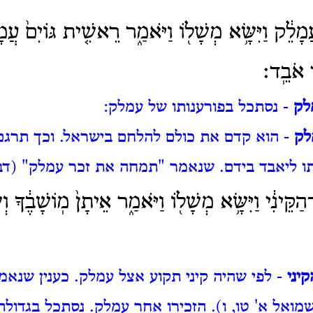
ָלֵ֔ק וַיִּשָּׂ֥א מְשָׁל֖וֹ וַיֹּאמַ֑ר רֵאשִׁ֤ית גּוֹיִם֙ עֲמ
י אֹבֵֽד׃
לק
- נסתכל בפורענותו של עמלק:
לק
- הוא קדם את כולם להלחם בישראל.
וכך תרגם
ו ליאבד בידם.
שנאמר "תמחה את זכר עמלק" (דבר
ֵּינִ֔י וַיִּשָּׂ֥א מְשָׁל֖וֹ וַיֹּאמַ֑ר אֵיתָן֙ מֽוֹשָׁבֶ֔ךָ וְש
יני
- לפי שהיה קיני תקוע אצל עמלק.
כענין שנאמ
שמואל א' טו, ו).
הזכירו אחר עמלק.
נסתכל בגדולתן