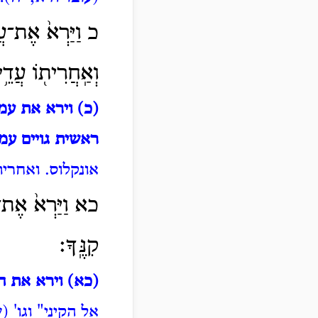
כ וַיַּרְא֙ אֶת־עֲמ
וְאַֽחֲרִית֖וֹ עֲדֵ֥
(כ) וירא את עמ
ראשית גויים עמ
אונקלוס.
ואחרית
כא וַיַּרְא֙ אֶת־הַק
קִנֶּֽךָ׃
(כא) וירא את הק
אל הקיני" וגו' (