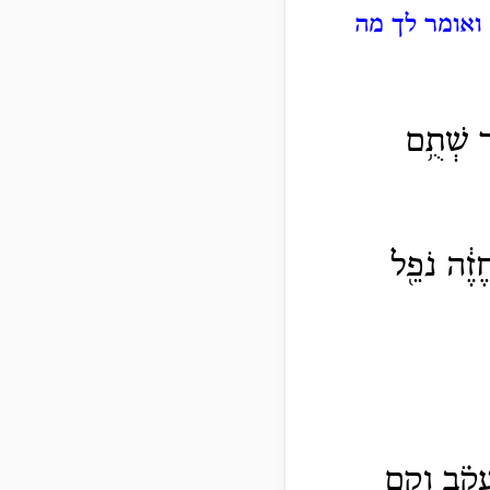
ואומר לך מה
ֶר שְׁתֻ֥ם
ֱזֶ֔ה נֹפֵ֖ל
עֲקֹ֗ב וְקָ֥ם