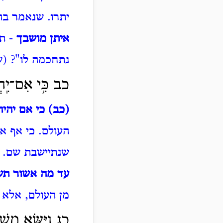
יתרו.
שנאמר בהם
איתן מושבך
- תמ
נתחכמה לו"? (ש
כב כִּ֥י אִם־יִֽהְיֶ
(כב) כי אם יהיה 
העולם.
כי אף א
שנתיישבת שם.
עד מה אשור תש
מן העולם, אלא 
כג וַיִּשָּׂ֥א מְשָׁל