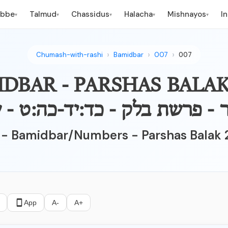
ebbe
Talmud
Chassidus
Halacha
Mishnayos
I
▾
▾
▾
▾
▾
Chumash-with-rashi
Bamidbar
007
007
- פרשת בלק - כד:יד-כה:ט - 
'i - Bamidbar/Numbers - Parshas Balak 
App
A-
A+