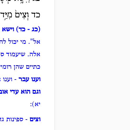
כד וְצִים֙ מִיַּ֣ד כ
(כג - כד) וישא מ
אל".
מי יכול ל
אלה.
שיעמוד סנ
כתיים שהן רומיי
וענו עבר
- וענו 
וגם הוא עדי אוב
יא):
וצים
- ספינות גד