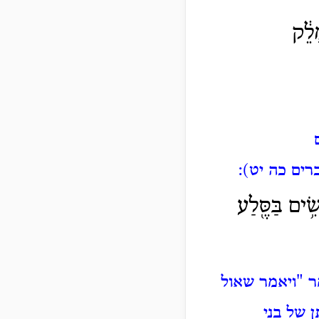
ָלֵ֔ק
ים כה יט):
ִׂ֥ים בַּסֶּ֖לַע
ר "ויאמר שאול
 של בני