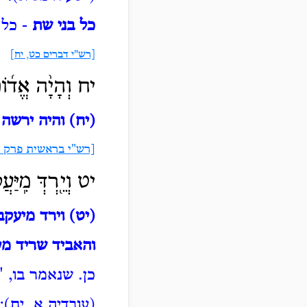
כל בני שת
- כל 
[רש"י דברים כט, יח]
יח
וְהָיָ֨ה אֱד֜וֹם
(יח) והיה ירשה 
[רש"י בראשית פרק י
יט וְיֵ֖רְדְּ מִֽיַּ
(יט) וירד מיעקב
והאביד שריד מע
כן.
שנאמר בו, "
(עובדיה א, יח):