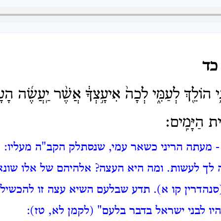
כד
י הוֹלֵ֖ךְ לְעַמִּ֑י לְכָה֙ אִיעָ֣צְךָ֔ אֲשֶׁ֨ר יַֽעֲשֶׂ֜ה הָע
ִ֥ית הַיָּמִֽים׃
 מעתה הריני כשאר עמי, שנסתלק הקב"ה מעליו:
 לך לעשות.
ומה היא העצה?
אלהיהם של אלו שונא 
נהדרין קו א).
תדע שבלעם השיא עצה זו להכשילם
יו לבני ישראל בדבר בלעם" (לקמן לא, טז):