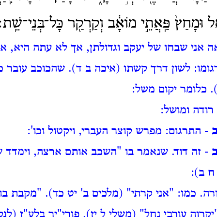
ֵ֔ל וּמָחַץ֙ פַּֽאֲתֵ֣י מוֹאָ֔ב וְקַרְקַ֖ר כָּל־בְּנֵי־שֵֽׁת׃
אה אני שבחו של יעקב וגדולתן, אך לא עתה היא, א
גומו:
לשון דרך קשתו (איכה ב ד).
שהכוכב עובר כ
.
כלומר יקום משל:
רודה ומושל:
ב
- התרגום: מפרש קוצר העברי, ויקטול וכו':
ב
- זה דוד.
שנאמר בו "השכב אותם ארצה, וימדד ש
ח ב):
ורה.
כמו: "אני קרתי" (מלכים ב' יט כד).
"מקבת בו
יקרוה עורבי נחל" (משלי ל יז).
פורי"יר בלע"ז (לנק