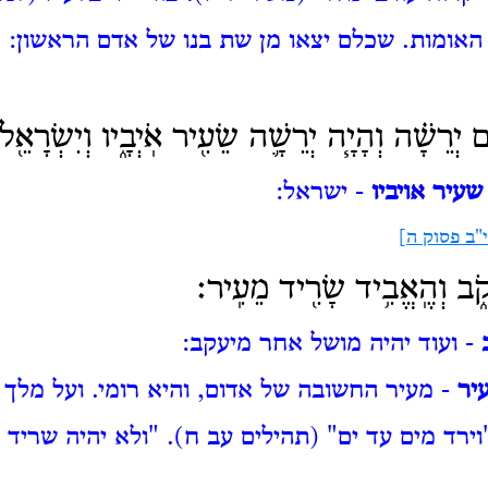
האומות.
שכלם יצאו מן שת בנו של אדם הראשון:
 יְרֵשָׁ֗ה וְהָיָ֧ה יְרֵשָׁ֛ה שֵׂעִ֖יר אֹֽיְבָ֑יו וְיִשְׂרָאֵ֖ל
שעיר אויביו
- ישראל:
"ב פסוק ה]
עֲקֹ֑ב וְהֶֽאֱבִ֥יד שָׂרִ֖יד מֵעִֽיר׃
- ועוד יהיה מושל אחר מיעקב:
יר
- מעיר החשובה של אדום, והיא רומי.
ועל מלך 
וירד מים עד ים" (תהילים עב ח).
"ולא יהיה שריד 