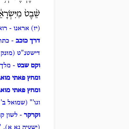
שֵׁ֨בֶט֙ מִיִּשְׂרָא
(יז) אראנו - רו
דרך כוכב
- כתר
דישטנ"ט (מזנק)
וקם שבט
- מלך 
ומחץ פאתי מוא
ומחץ פאתי מוא
וגו'" (שמואל ב' 
וקרקר
- לשון ק
(ישעיה נא א).
"