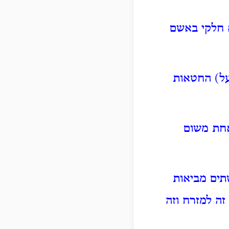
 חלקי באשם
על) החטאות
חת משום
תים מביאות
זה למזרח וזה