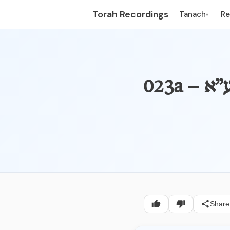
Torah Recordings
Tanach
R
▾
ע”א
Share