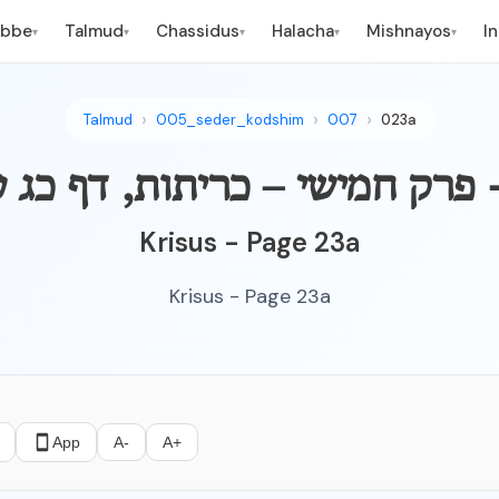
ebbe
Talmud
Chassidus
Halacha
Mishnayos
I
▾
▾
▾
▾
▾
Talmud
005_seder_kodshim
007
023a
יטה - פרק חמישי – כריתות, דף כג 
Krisus - Page 23a
Krisus - Page 23a
App
A-
A+