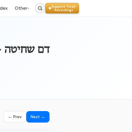
Support Torah
ndex
Other
▾
Recordings
023a – דם שח
← Prev
Next →