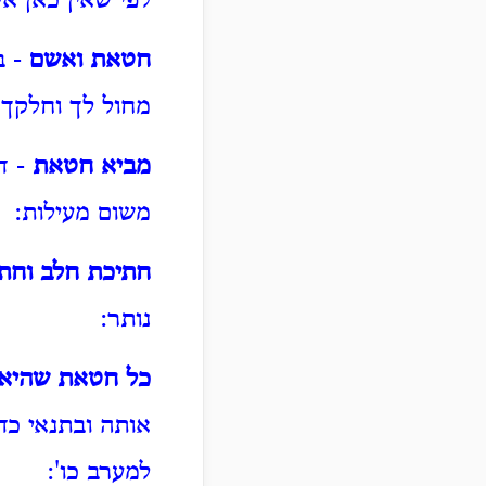
לפי שאין כאן 
חטאת ואשם
- ב
מחול לך וחלקך 
מביא חטאת
- ד
משום מעילות:
חתיכת חלב וחתי
נותר:
כל חטאת שהיא
אותה ובתנאי כדא
למערב כו':