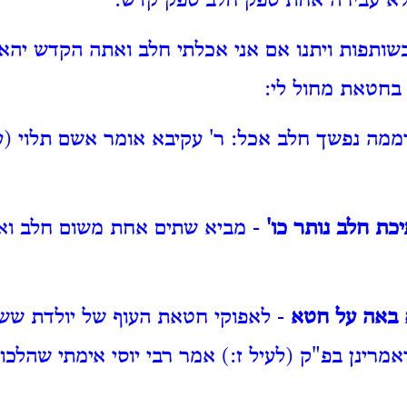
אלא עבירה אחת ספק חלב ספק קדש:
שותפות ויתנו אם אני אכלתי חלב ואתה הקדש יהא
בחטאת מחול לי:
ממה נפשך חלב אכל: ר' עקיבא אומר אשם תלוי (
כת חלב נותר כו'
- מביא שתים אחת משום חלב וא
 באה על חטא
- לאפוקי חטאת העוף של יולדת שש
מרינן בפ"ק (לעיל ז:) אמר רבי יוסי אימתי שהלכו 