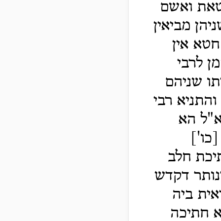
טאת ואשם
יהן מביאין
חטא אין
ן לרבי
תו שניהם
והתניא רבי
א"ל הא
כו']
יכת חלב
דנותר דקדש
אית ביה
א חתיכה