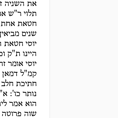
את השניה ז
תלוי ר"ש או
חטאת אחת ר
שנים מביאין
יוסי חטאת ה
היינו ת"ק ו
יוסי אומר ז
קמ"ל דמאן ת
חתיכת חלב 
נותר כו': א
הוא אמר ליה
שוה פרוטה ע