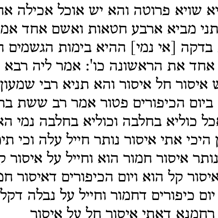
א שויא פרוטה והא יש אוכל אכילה אח
תני מביא ארבע חטאות ואשם אחד אמר
בדקה [אי נמי] ההיא בימות הגשמים ה
אחד את הראשונה כו': אמר ליה רבא ל
 איסור חל איסור והא תניא רבי שמעון
ביום הכיפורים פטור אמר רב ששת בר
אכל כוליא בחלבה וכוליא בחלבה נמי ה
 היכי אתי איסור נותר חייל עלה וכי ת
ותר איסור חמור הוא וחייל על איסור קל
יסור קל הוא ויום הכיפורים דאיסור חמ
יום כיפורים דחמור וחייל על נבלה דקל
רחמנא דאתי איסור חל על איסור