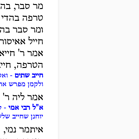
מר סבר, בהמ
טרפה בהדי 
ומר סבר בהמ
חייל אאיסור
אמר ר' חייא
הטרפה, חייב
חייב שתים
- ואע
ולקמן מפרש אהי
אמר ליה ר' 
א"ל רבי אמי
- ל
יוחנן שחייב שלש
איתמר נמי, 