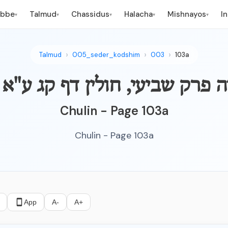
ebbe
Talmud
Chassidus
Halacha
Mishnayos
I
▾
▾
▾
▾
▾
Talmud
005_seder_kodshim
003
103a
ד הנשה פרק שביעי, חולין דף קג ע"א
Chulin - Page 103a
Chulin - Page 103a
App
A-
A+