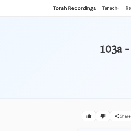
Torah Recordings
Tanach
R
▾
Share