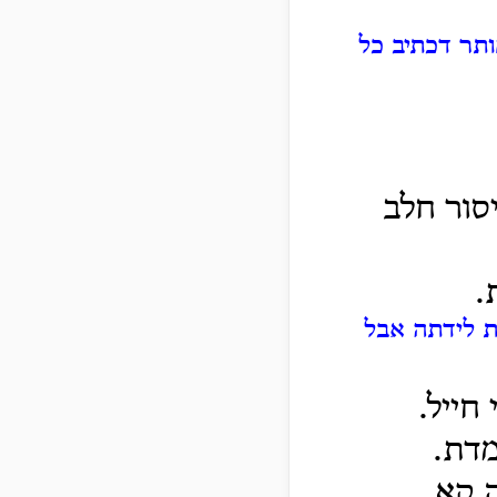
תר דכתיב כל
סור חלב
.
ת לידתה אבל
חייל.
מדת.
ה קא