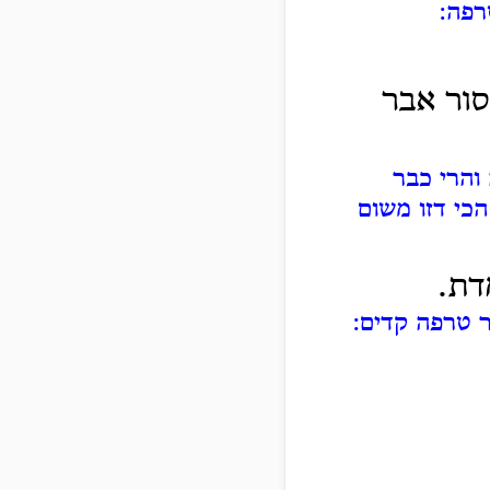
רפה:
סור אבר
והרי כבר
כי דזו משום
דת.
ר טרפה קדים: