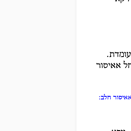
עומדת.
ל אאיסור
אאיסור חלב: