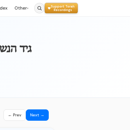
Support Torah
ndex
Other
▾
Recordings
103a - גי
← Prev
Next →