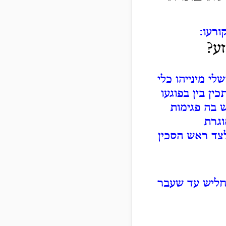
ורעו:
ע?
לי מינייהו כלי
כין בין בפוגעו
ש בה פגימות
וגרת
צד ראש הסכין
חליש עד שעבר