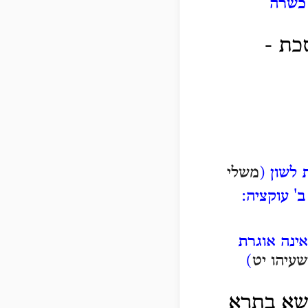
 כשרה
כת -
 לשון (
משלי
' עוקציה:
ינה אוגרת
שעיהו יט
)
שא בתרא