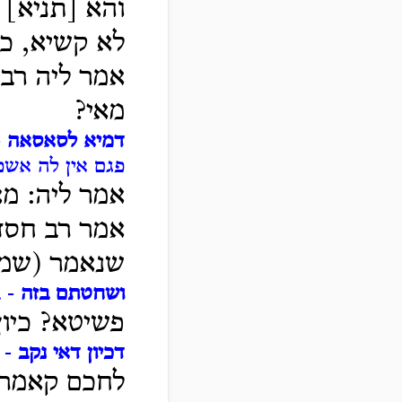
והא [תניא]
לא קשיא, כא
אמר ליה רב 
מאי?
דמיא לסאסאה
-
פגם אין לה אשפ
אמר ליה: מא
אמר רב חסדא
שנאמר (שמו
ושחטתם בזה
- ב
פשיטא? כיון
דכיון דאי נקב
- 
לחכם קאמרינ