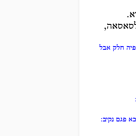
א.
לסאסאה,
פיה חלק אבל
א פגם נקיב: