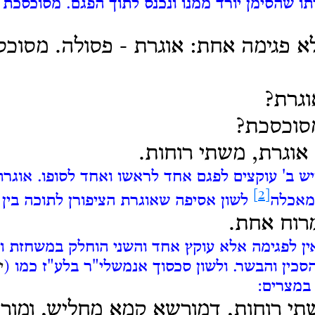
דתו שהסימן יורד ממנו ונכנס לתוך הפגם. מסוכסכת
א פגימה אחת: אוגרת - פסולה.
מסוכס
וגרת?
מסוכסכת?
 אוגרת, משתי רוחות.
ש ב' עוקצים לפגם אחד לראשו ואחד לסופו. אוגרת
[2]
מאכלה
לשון אסיפה שאוגרת הציפורן לתוכה בין ב
רוח אחת.
ן לפגימה אלא עוקץ אחד והשני הוחלק במשחזת וא
כין והבשר. ולשון סכסוך אנמשלי"ר בלע"ז כמו (
י
במצרים:
תי רוחות, דמורשא קמא מחליש,
ומור