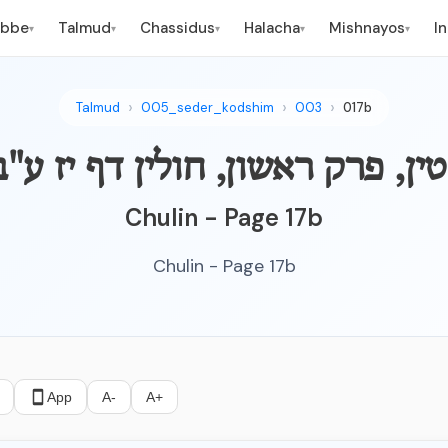
ebbe
Talmud
Chassidus
Halacha
Mishnayos
I
▾
▾
▾
▾
▾
Talmud
005_seder_kodshim
003
017b
 שוחטין, פרק ראשון, חולין דף יז ע"ב
Chulin - Page 17b
Chulin - Page 17b
App
A-
A+