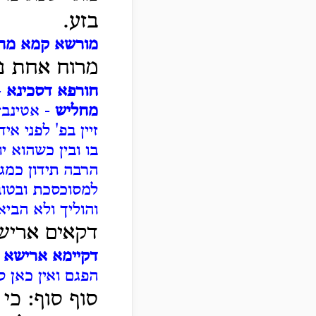
בזע.
מורשא קמא מח
מרוח אחת נמ
חורפא דסכינא
-
מחליש
- אטינבז
זיין בפ' לפני אי
בו ובין כשהוא י
הרבה תידון כמג
למסוכסכת ובטוב
והוליך ולא הביא
דקאים אריש
דקיימא ארישא 
הפגם ואין כאן 
סוף סוף: כי