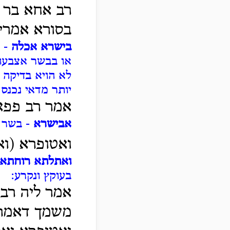
רב אחא בר 
בסורא אמרי
בישרא אכלה
- ה
או בבשר אצבעו,
לא הויא בדיקה 
יותר מדאי נכנס
אמר רב פפא
אבישרא
- בשר 
ואטופרא (ו
ואתלתא רוחתא
בעוקץ ונקרע:
אמר ליה רבי
משמך דאמרת