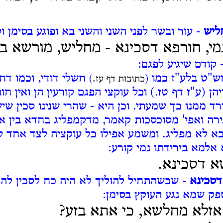
ליש
- עור ובשר לפני השני והשני בא ופוגע בסימן וק
י, חורפא דסכינא -
מחליש, מורשא בז
 קודם שיגיע לפגם:
ש"ט בלע"ז כמו
חשלי דודי, וכמו דחש
(
כתובות דף עז.
)
דיהן (ע"ז דף טז.) וכל עוקצי הפגם קורעין הן ואין חות
ורד ממנו כך שמעתי. וכן היא - שהרי שנינו סכין שי
ירה ואפי' מסוכסכות קאמר, מדקמפליג בחדא בין א
א לא מפליג. ומשמע אפילו כל עוקציה לצד אחד ל
 אלמא בירידתו נמי קורע:
א דסכינא.
דסכינא
- שכשהתחיל להוליך לא היה כח לסכין לה
ספק שמא נגע העוקץ בסימן:
 אזלא מחלשא, כי אתא בזע?