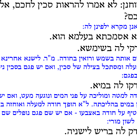
וחנן: לא אמרו להראות סכין לחכם, אל
כם?
נן מקרא ילפינן לה:
רא אסמכתא בעלמא הוא.
קי לה בשימשא.
ם אותה בשמש ורואין בחודה. מ"ר. לישנא אחרינא 
ה ומסתכל בצילה של סכין, ואם יש פגם בסכין ני
פגם:
קו לה במיא.
ה למטה ומוליכה על פני המים ונוגעה מעט, ואם יש
 במים בהליכתה. ל"א הופך חודה למעלה ואוחזה בי
ף על חודה באצבעו - אם יש שם פגם נופלים שם וא
שון מורי:
ק לה בריש לישניה.