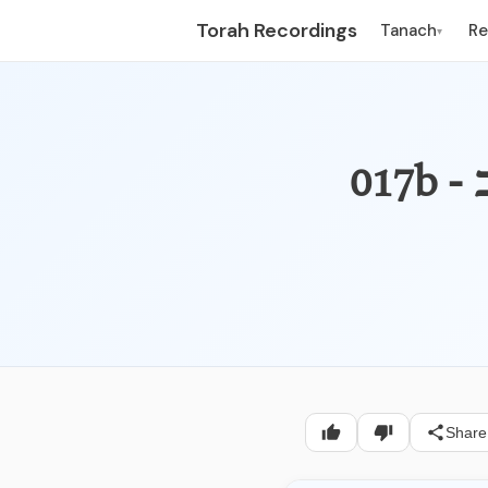
Torah Recordings
Tanach
R
▾
Share