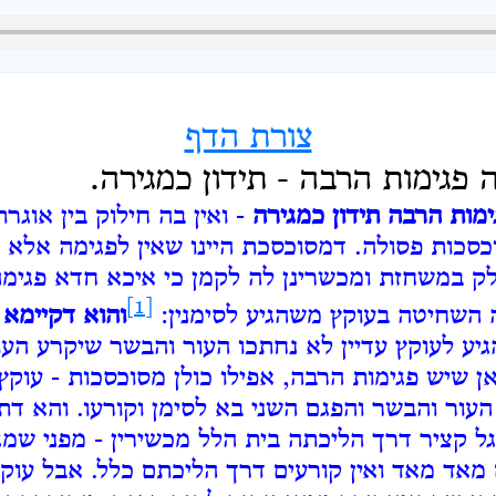
צורת הדף
 פגימות הרבה - תידון כמגירה.
ימות הרבה תידון כמגירה
- ואין בה חילוק בין אוגר
כסכות פסולה. דמסוכסכת היינו שאין לפגימה אלא 
לק במשחזת ומכשרינן לה לקמן כי איכא חדא פגימה
[1]
השחיטה בעוקץ משהגיע לסימנין:
והוא דקיימא
ע לעוקץ עדיין לא נחתכו העור והבשר שיקרע העו
ן שיש פגימות הרבה, אפילו כולן מסוכסכות - עוקץ
עור והבשר והפגם השני בא לסימן וקורעו. והא דתנ
ל קציר דרך הליכתה בית הלל מכשירין - מפני שמג
 מאד מאד ואין קורעים דרך הליכתם כלל. אבל עוקץ