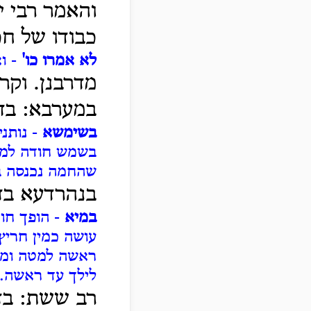
והאמר רבי י
כבודו של ח
לא אמרו כו'
- וא
מדרבנן. וק
במערבא: בד
בשימשא
- נותני
בשמש חודה למעל
שהחמה נכנסה ב
בנהרדעא בד
במיא
- הופך חוד
עושה כמין חריץ
ראשה למטה ומטי
לילך עד ראשה. ל
רב ששת: בד