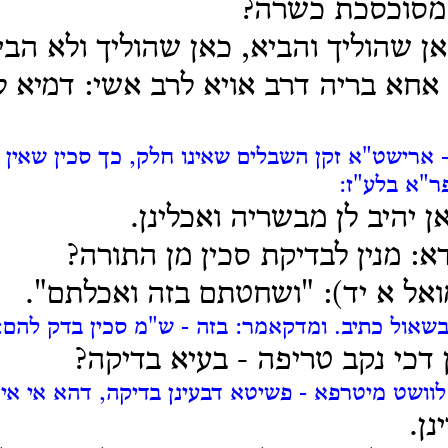
 מסוכסכת כשרה?
ן שהוליך והביא, כאן שהוליך ולא הבי
אחא בריה דרב אויא לרב אשי: דמיא 
 ארישט"א זקן השבלים שאינו חלק, כך סכין שאין 
ר"א בלע"ז:
ן יהיב לן מבשריה ואכלינן.
: מנין לבדיקת סכין מן התורה?
אל א יד): "ושחטתם בזה ואכלתם".
שאול כתיב. ומדקאמר: בזה - ש"מ סכין בדק להם:
 דכי נקב טריפה - בעיא בדיקה?
לוושט מיטרפא - פשיטא דבעינן בדיקה, דהא אי איכ
ן.