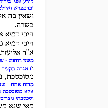
קורע אפי' בירי
וכדמפרש ואזיל:
ושאין בה אל
כשרה.
היכי דמיא א
היכי דמיא 
א"ר אליעזר,
משני רוחות
- שי
ו
) אגרה בקציר 
מסוכסכת, מ
מרוח אחת
- שאי
אלא מסוכסכת הס
וסכסכתי מצרים 
מאי שנא מש