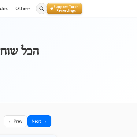
Support Torah
ndex
Other
▾
Recordings
017b - הכל
← Prev
Next →