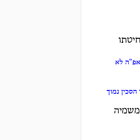
יטתו
אפ"ה לא
הסכין נמוך
 משמיה