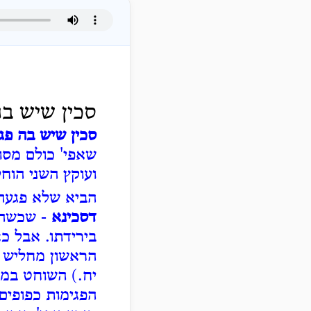
סכין שיש בה
סכין שיש בה פג
שאפי' כולם מסו
ועוקץ השני הוח
הביא שלא פגעה 
דסכינא
- שכשהגי
בירידתו. אבל כא
הראשון מחליש ה
יח.) השוחט במג
הפגימות כפופים