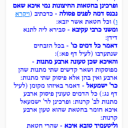
ופרכינן בחטאות החיצונות נמי איכא שאם
נכנס דמה לפנים פסולה
- כדכתיב (
ויקרא
ו
) וכל חטאת אשר יובא:
ומשני כרבי עקיבא
- סבירא ליה לתנא
דידן:
דאמר כל דמים כו'
- בכל הזבחים
שנתערבו (לעיל דף פא:):
והאיכא שכן טעונה ארבע מתנות
-
מפוסקות ושאר קדשים שתי מתנות שהן
ארבע ואין בהן אלא פיסוק שתי מתנות:
כר' ישמעאל
- דאמר באיזהו מקומן (לעיל
דף נג:) כל הדמים טעונין פיסוק ארבע
מתנות לב' קרנות: ופרכינן לר' ישמעאל
איכא חומר בחטאת שהוא טעון ארבע
קרנות:
וליטעמיך טובא איכא
- שהרי חטאת