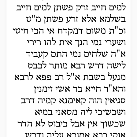
למים חייב זרק פשתן למים חייב
בשלמא אלא זרע פשתן מ"ט
וכ"ת משום דמקדח אי הכי חיטי
ושערי נמי הנך אית להו רירי
א"ה שלחים נמי התם קעביד
לישה דרש רבא מותר לכבס
מנעל בשבת א"ל רב פפא לרבא
והא"ר חייא בר אשי זימנין
סגיאין הוה קאימנא קמיה דרב
ושכשיכי ליה מסאני במיא
שכשוך אין אבל כיבוס לא הדר
אוקי רבא אמורא עליה ודרש