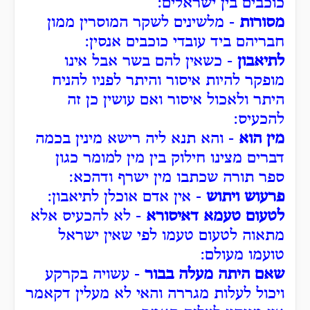
כוכבים בין ישראלים:
מסורות
- מלשינים לשקר המוסרין ממון
חבריהם ביד עובדי כוכבים אנסין:
לתיאבון
- כשאין להם בשר אבל אינו
מופקר להיות איסור והיתר לפניו להניח
היתר ולאכול איסור ואם עושין כן זה
להכעיס:
מין הוא
- והא תנא ליה רישא מינין בכמה
דברים מצינו חילוק בין מין למומר כגון
ספר תורה שכתבו מין ישרף ודהכא:
פרעוש ויתוש
- אין אדם אוכלן לתיאבון:
לטעום טעמא דאיסורא
- לא להכעיס אלא
מתאוה לטעום טעמו לפי שאין ישראל
טועמו מעולם:
שאם היתה מעלה בבור
- עשויה בקרקע
ויכול לעלות מגררה והאי לא מעלין דקאמר