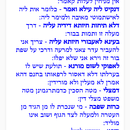
אין מניחין לעלות קאמר:
דנקיט ליה עילא ואמר
- כלומר אית ליה
לאישתמוטי מאיבה ולמימר ליה:
דלא תיחות חיותא דידיה עליה
- דרך
מעלה זו ותמות בבור:
בעינא לאעבורי חיותא עליה
- צריך אני
להעביר עדר צאני למרעה ודרכי על שפת
בור זה וירא אני שלא יפלו:
לאפוקי לשום מורנא
- תולעת שיש לו
בערלתו דלא דאסור לרפאותו בחנם דהא
אמרן לא מעלין ולא מורידין:
דמצלי
- מטה הסכין כדמתרגמינן מטה
משפט מצלי דין:
כרות שפכה
- מי שנכרת לו מן הגיד מן
העטרה ולמעלה לצד הגוף ושוב אינו
מוליד: