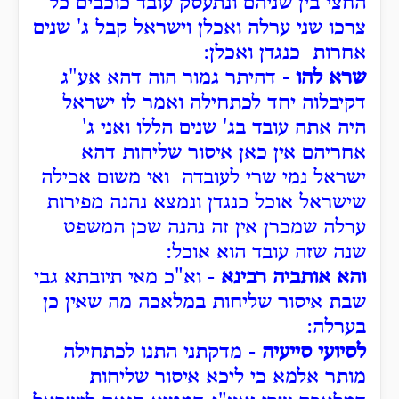
החצי בין שניהם ונתעסק עובד כוכבים כל
צרכו שני ערלה ואכלן וישראל קבל ג' שנים
אחרות כנגדן ואכלן:
שרא להו
- דהיתר גמור הוה דהא אע"ג
דקיבלוה יחד לכתחילה ואמר לו ישראל
היה אתה עובד בג' שנים הללו ואני ג'
אחריהם אין כאן איסור שליחות דהא
ישראל נמי שרי לעובדה ואי משום אכילה
שישראל אוכל כנגדן ונמצא נהנה מפירות
ערלה שמכרן אין זה נהנה שכן המשפט
שנה שזה עובד הוא אוכל:
והא אותביה רבינא
- וא"כ מאי תיובתא גבי
שבת איסור שליחות במלאכה מה שאין כן
בערלה:
לסיועי סייעיה
- מדקתני התנו לכתחילה
מותר אלמא כי ליכא איסור שליחות