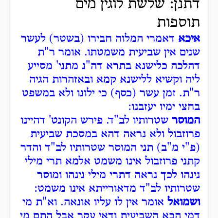
דתנן: שלשת לוגין מים
תוספות
איכא
דאמרי המלוה חבירו (בשטר) לעשר
שנים אין שביעית משמטתו. אומר ר"ת
דהלכה כלישנא בתרא דה"נ מתני' מסייע
ליה וקשיא ללישנא קמא ובאזהרות הגיה
ר"ת. זמן עשר (כסף) כי ילונו ולא במשפט
בחצי ימיו יעזבנו:
המוסר
שטרותיו לב"ד. פירש הקונט' דהיינו
פרוזבול ולא נראה דהא במסכת שביעית
(פ"י מ"ב) תני המוסר שטרותיו לב"ד והדר
קתני פרוזבול אינו משמט אלמא תרי מילי
נינהו לכך נראה דתרי מילי נינהו ומוסר
שטרותיו לב"ד מדאורייתא אינו משמט:
ושמואל
אומר אין לו עליו אונאה. וא"ת מי
דמי הכא השביעית ודאי עקר אבל התם מי