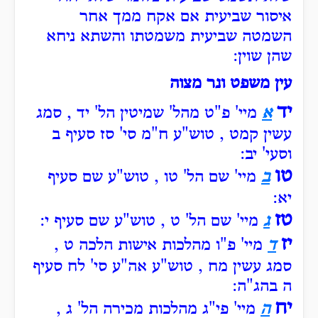
איסור שביעית אם אקח ממך אחר
השמטה שביעית משמטתו והשתא ניחא
שהן שוין:
עין משפט ונר מצוה
יד
א
מיי' פ"ט מהל' שמיטין הל' יד , סמג
עשין קמט , טוש"ע ח"מ סי' סז סעיף ב
וסעי' יב:
טו
ב
מיי' שם הל' טו , טוש"ע שם סעיף
יא:
טז
ג
מיי' שם הל' ט , טוש"ע שם סעיף י:
יז
ד
מיי' פ"ו מהלכות אישות הלכה ט ,
סמג עשין מח , טוש"ע אה"ע סי' לח סעיף
ה בהג"ה:
יח
ה
מיי' פי"ג מהלכות מכירה הל' ג ,