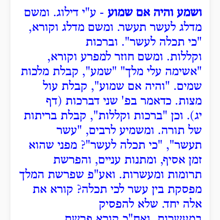
ושמע והיה אם שמוע
- ע"י דילוג.
ומשם
מדלג לעשר תעשר.
ומשם מדלג וקורא,
"כי תכלה לעשר".
וברכות
וקללות.
ומשם חוזר למפרע וקורא,
"אשימה עלי מלך"
"שמע", קבלת מלכות
שמים.
"והיה אם שמוע", קבלת עול
מצות. כדאמר בפ' שני דברכות (דף
יג).
וכן "ברכות וקללות", קבלת בריתות
של תורה.
ומשמיע לרבים, "עשר
תעשר", "כי תכלה לעשר"?
מפני שהוא
זמן אסיף,
ומתנות עניים, והפרשת
תרומות ומעשרות.
ואע"פ שפרשת המלך
מפסקת בין עשר לכי תכלה?
קורא את
אלה יחד. שלא להפסיק
במעשרות.
ואח"כ קורא פרשת