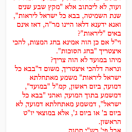
ועוד, לא ליכתוב אלא "מקץ שבע שנים
שנת השמיטה, בבא כל ישראל ליראות",
ואנא ידענא דלאו היינו מר"ה, דאז אינם
באים "ליראות"?
וי"ל אם כן הוה אמינא בחג המצות, להכי
איצטריך "בחג הסוכות".
מיהו במועד לא הוה צריך?
ונראה דלהכי איצטריך, משום ד"בבא כל
ישראל ליראות" משמע מאתחלתא
דמועד, ביום ראשון, קמ"ל "במועד",
דמשמע בתוך המועד, ואהני "בבא כל
ישראל", דמשמע מאתחלתא דמועד, לא
ביום ב' או ביום ג', אלא במוצאי יו"ט
הראשון.
אבל פי' רש"י תמוה.