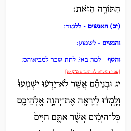
הַתּוֹרָ֥ה הַזֹּֽאת׃
(יב) האנשים
- ללמוד:
והנשים
- לשמוע:
והטף
- למה בא?
לתת שכר למביאיהם:
[ספר המצוות להרמב"ם מ"ע יא]
יג וּבְנֵיהֶ֞ם אֲשֶׁ֣ר לֹֽא־יָדְע֗וּ יִשְׁמְעוּ֙
וְלָ֣מְד֔וּ לְיִרְאָ֖ה אֶת־יְהוָ֣ה אֱלֹֽהֵיכֶ֑ם
כָּל־הַיָּמִ֗ים אֲשֶׁ֨ר אַתֶּ֤ם חַיִּים֙