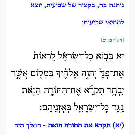
נוהגת בה, בקציר של שביעית, יוצא
למוצאי שביעית:
[רש"י כו, יב]
יא בְּב֣וֹא כָל־יִשְׂרָאֵ֗ל לֵֽרָאוֹת֙
אֶת־פְּנֵי֙ יְהוָ֣ה אֱלֹהֶ֔יךָ בַּמָּק֖וֹם אֲשֶׁ֣ר
יִבְחָ֑ר תִּקְרָ֞א אֶת־הַתּוֹרָ֥ה הַזֹּ֛את
נֶ֥גֶד כָּל־יִשְׂרָאֵ֖ל בְּאָזְנֵיהֶֽם׃
(יא) תקרא את התורה הזאת
- המלך היה