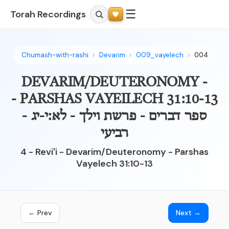
☰
Torah Recordings
Chumash-with-rashi
Devarim
009_vayelech
004
DEVARIM/DEUTERONOMY -
PARSHAS VAYEILECH 31:10-13 -
ספר דברים - פרשת וילך - לא:י-יג -
רביעי
4 - Revi'i - Devarim/Deuteronomy - Parshas
Vayelech 31:10-13
← Prev
Next →