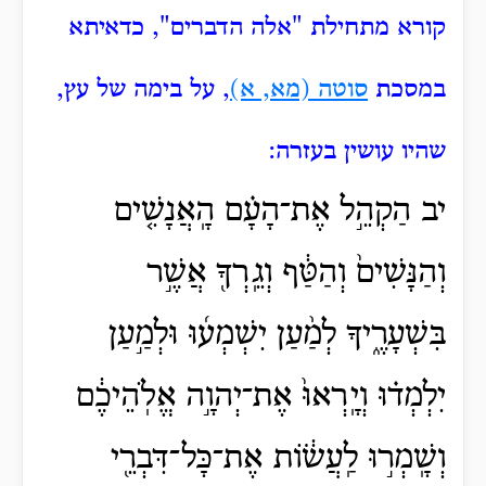
קורא מתחילת "אלה הדברים", כדאיתא
במסכת
סוטה (מא, א)
, על בימה של עץ,
שהיו עושין בעזרה:
יב הַקְהֵ֣ל אֶת־הָעָ֗ם הָֽאֲנָשִׁ֤ים
וְהַנָּשִׁים֙ וְהַטַּ֔ף וְגֵֽרְךָ֖ אֲשֶׁ֣ר
בִּשְׁעָרֶ֑יךָ לְמַ֨עַן יִשְׁמְע֜וּ
וּלְמַ֣עַן
יִלְמְד֗וּ וְיָֽרְאוּ֙ אֶת־יְהוָ֣ה אֱלֹֽהֵיכֶ֔ם
וְשָֽׁמְר֣וּ לַֽעֲשׂ֔וֹת אֶת־כָּל־דִּבְרֵ֖י