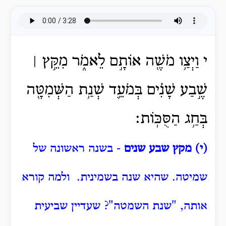
י וַיְצַ֥ו מֹשֶׁ֖ה אוֹתָ֣ם לֵאמֹ֑ר מִקֵּ֣ץ ׀
שֶׁ֣בַע שָׁנִ֗ים בְּמֹעֵ֛ד שְׁנַ֥ת הַשְּׁמִטָּ֖ה
בְּחַ֥ג הַסֻּכּֽוֹת׃
(י) מקץ שבע שנים
- בשנה ראשונה של
שמיטה. שהיא שנה בשמינית.
ולמה קורא
אותה, "שנת השמטה"?
שעדיין שביעית