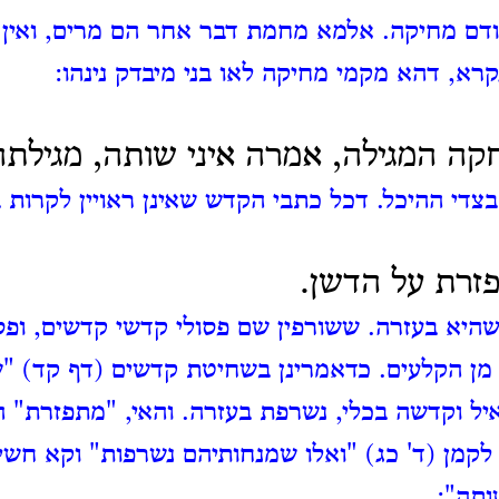
דם מחיקה.
אלמא מחמת דבר אחר הם מרים, ואין 
רא, דהא מקמי מחיקה לאו בני מיבדק נינהו:
ה המגילה, אמרה איני שותה, מגילתה 
בצדי ההיכל.
דכל כתבי הקדש שאינן ראויין לקרות בהן
זרת על הדשן.
שהיא בעזרה. ששורפין שם פסולי קדשי קדשים, ופסו
מן הקלעים.
כדאמרינן בשחיטת קדשים (דף קד) "
יל וקדשה בכלי, נשרפת בעזרה.
והאי, "מתפזרת" הי
קמן (ד' כג) "ואלו שמנחותיהם נשרפות" וקא חשי
ותה":