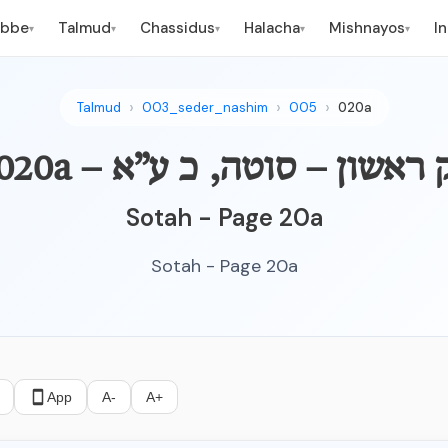
ebbe
Talmud
Chassidus
Halacha
Mishnayos
I
▾
▾
▾
▾
▾
Talmud
003_seder_nashim
005
020a
מקנא – פרק ראשון – סוטה, כ ע”א
Sotah - Page 20a
Sotah - Page 20a
App
A-
A+