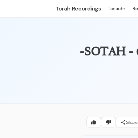
Torah Recordings
Tanach
R
▾
Share