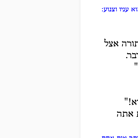
עניו וצנוע:
ורה אצל
בר.
א!"
 אתה