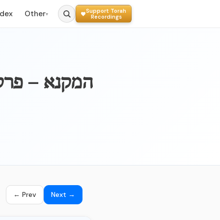
Support Torah
ndex
Other
▾
Recordings
-SOTAH - 020a – ה
← Prev
Next →