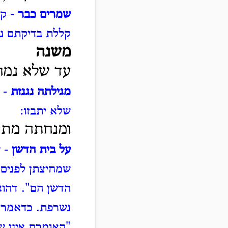
שמרים כבר
- קו
קללת בדיקתם נק
משנה
עד שלא נמחק
מגילתה נגנזת
- 
שלא יתבזו:
ומנחתה מתפ
על בית הדשן
- 
שמחיצתן לפנים 
הדשן הם".
דהוא
נשרפת.
כדאמר ל
"האומרת איני ש