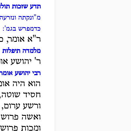
תדע שזכות תולה
מ"ונקתה ונזרעה
כדמפרש בגמ':
ר"א אומר, כ
מלמדה תיפלות
-
ר' יהושע או
רבי יהושע אומר
הוא היה אומ
חסיד שוטה,
ורשע ערום,
ואשה פרושה
ומכות פרושין