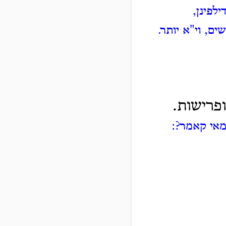
ילפינן,
ים, וי"א יותר.
ופרישות.
אי קאמר?: