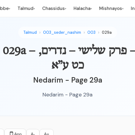
ebbe
Talmud
Chassidus
Halacha
Mishnayos
I
▾
▾
▾
▾
▾
Talmud
003_seder_nashim
003
029a
NEDARIM - 029a – אר
כט ע”א
Nedarim - Page 29a
Nedarim - Page 29a
App
A-
A+