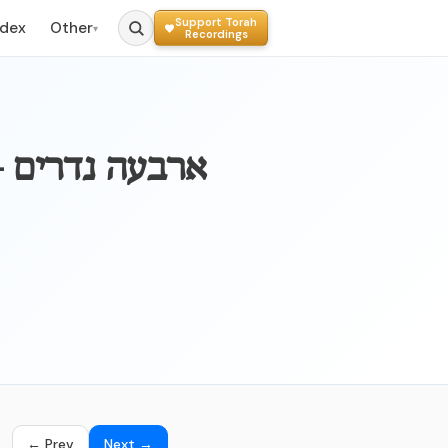
Support Torah
ndex
Other
▾
Recordings
← Prev
Next →