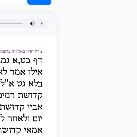
צורת הדף באתר היברובוק
דף כט,א גמר
אילו אמר ל
בלא גט א"ל
קדושת דמים
אביי קדושת 
יום ולאחר ל'
אמאי קדושת 