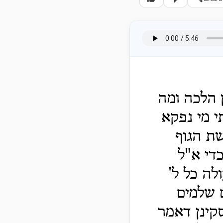
 הלכה ומה
 מי נפקא
ת הגוף
די א"ל
לה כל ל'
ם שלמים
קינן דאמר