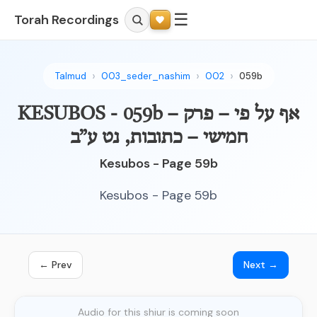
☰
Torah Recordings
Talmud
003_seder_nashim
002
059b
KESUBOS - 059b – אף על פי – פרק
חמישי – כתובות, נט ע”ב
Kesubos - Page 59b
Kesubos - Page 59b
← Prev
Next →
Audio for this shiur is coming soon