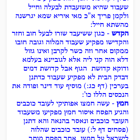
שעבוד שהיא משועבדת לבעלה וחייל
ולקמן פריך א"כ מאי איריא שמא יגרשנה
מהשתא חייל:
הקדש
- כגון ששיעבד שורו לבעל חוב וחזר
והקדישו מפקיע שעבוד המלוה וגובה חובו
ממקום אחר וזה כשר לקרבן ואינו גזול
דלא הוה קני ליה אלא לגוביינא בעלמא
ודוקא קדושת הגוף אבל קדושת דמים
דבדק הבית לא מפקיע שעבוד כדתנן
בערכין (דף כג:) מוסיף עוד דינר ופודה את
הנכסים הללו כו':
חמץ
- עשה חמצו אפותיקי לעובד כוכבים
והגיע הפסח איסור חמץ מפקיעו משעבוד
העובד כוכבים ונאסר בהנאה והא דתנן
(פסחים דף ל:) עובד כוכבים שהלוה
לישראל על חמצו אחר הפסח מותר