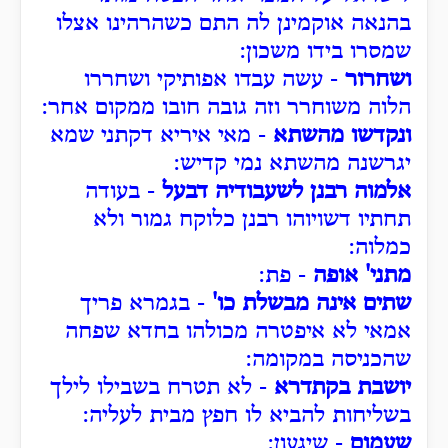
בהנאה אוקמינן לה התם כשהרהינו אצלו
שמסרו בידו משכון:
ושחרור
- עשה עבדו אפותיקי ושחררו
הלוה משוחרר וזה גובה חובו ממקום אחר:
ונקדשו מהשתא
- מאי איריא דקתני שמא
יגרשנה מהשתא נמי קדיש:
אלמוה רבנן לשעבודיה דבעל
- בעודה
תחתיו דשויוהו רבנן כלוקח גמור ולא
כמלוה:
מתני' אופה
- פת:
שתים אינה מבשלת כו'
- בגמרא פריך
אמאי לא איפטרה מכולהו בחדא שפחה
שהכניסה במקומה:
יושבת בקתדרא
- לא תטרח בשבילו לילך
בשליחות להביא לו חפץ מבית לעליה:
שעמום
- שיגעון: