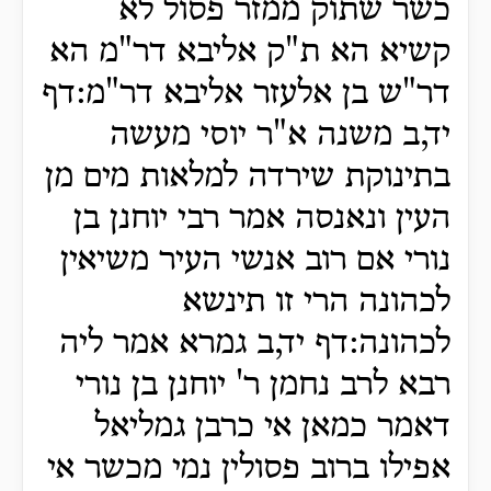
כשר שתוק ממזר פסול לא
קשיא הא ת"ק אליבא דר"מ הא
דר"ש בן אלעזר אליבא דר"מ:דף
יד,ב משנה א"ר יוסי מעשה
בתינוקת שירדה למלאות מים מן
העין ונאנסה אמר רבי יוחנן בן
נורי אם רוב אנשי העיר משיאין
לכהונה הרי זו תינשא
לכהונה:דף יד,ב גמרא אמר ליה
רבא לרב נחמן ר' יוחנן בן נורי
דאמר כמאן אי כרבן גמליאל
אפילו ברוב פסולין נמי מכשר אי