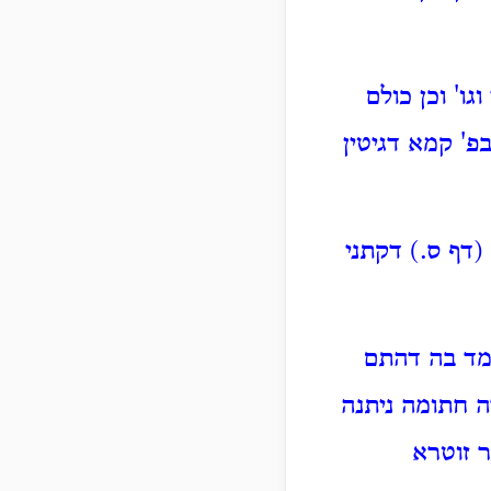
ו' וכן כולם
פ' קמא דגיטין
(דף ס.) דקתני
למד בה דהתם
ה חתומה ניתנה
 זוטרא