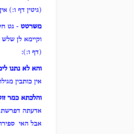
(גיטין דף ו:) אי
משרטט
- גט חל
וקיימא לן שלש ת
(דף ו:):
והא לא נתנו לי
אין כותבין מגיל
והלכתא כמר זו
אדעתה דפרשתא כ
אבל האי ספירת 