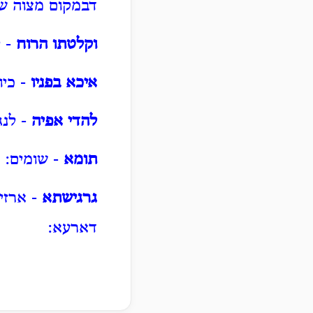
דבמקום מצוה שר
וקלטתו הרוח
- ל
איכא בפניו
- כיו
להדי אפיה
- לנג
תומא
- שומים:
גרגישתא
- ארזי
דארעא: