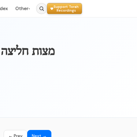
Support Torah
ndex
Other
▾
Recordings
← Prev
Next →