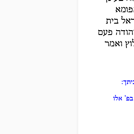
מפומא
ראל בית
יהודה פעם
וץ ואמר
יתך:
פ' אלו