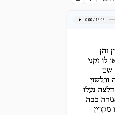
 והן
 לו זקני
 שם
 ובלשון
חלצה נעלו
אמרה ככה
 מקרין