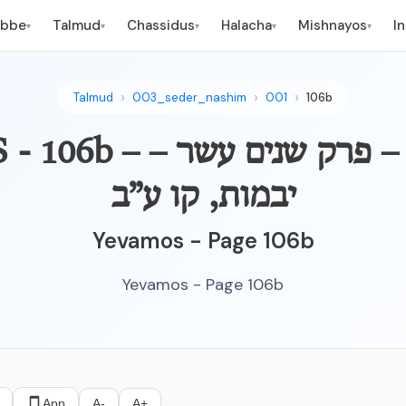
ebbe
Talmud
Chassidus
Halacha
Mishnayos
I
▾
▾
▾
▾
▾
Talmud
003_seder_nashim
001
106b
YEVAMOS - 106b – מצות 
יבמות, קו ע”ב
Yevamos - Page 106b
Yevamos - Page 106b
App
A-
A+