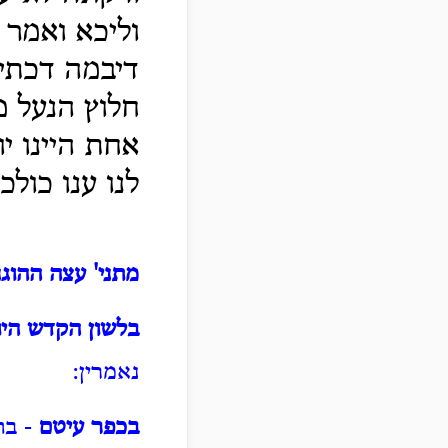
וליכא ואמר ר
דיבמה דכתיב
חלוץ הנעל מ
אחת היינו י
לנו ענו כול
מתני' עצה ההוגנ
בלשון הקדש היו
נאמרין:
בכפר עיטם
- בת