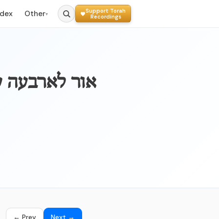
Support Torah
ndex
Other
▾
Recordings
← Prev
Next →