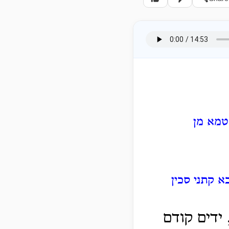
טמא מן
א קתני סכין
 ידים קודם