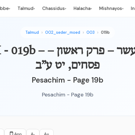
ebbe
Talmud
Chassidus
Halacha
Mishnayos
I
▾
▾
▾
▾
▾
Talmud
002_seder_moed
003
019b
PESACHIM - 019b – אור
פסחים, יט ע”ב
Pesachim - Page 19b
Pesachim - Page 19b
App
A-
A+