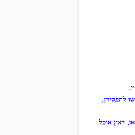
.
שו להפסידן,
ו, דאין אוכל