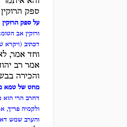
והא איתמר ר'
ספק הרוקין 
על ספק הרוקין
-
ורוקין אב הטומ
דכתיב (ויקרא טו,
וחד אמר, לא
אמר רב יהוד
והכירה בבשר
מחט של טמא מ
דחרב הרי הוא כ
ולקמיה פריך, אמ
והערב שמש דאו