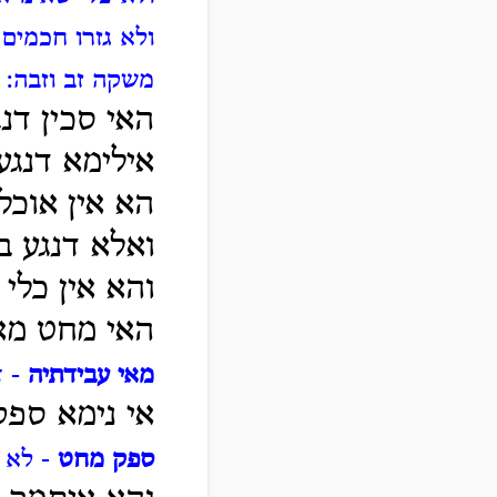
ולא גזרו חכמים
משקה זב וזבה:
האי סכין דנ
אילימא דנגע
הא אין אוכל
ואלא דנגע 
והא אין כלי
האי מחט מא
מאי עבידתיה
- ד
אי נימא ספ
ספק מחט
- לא י