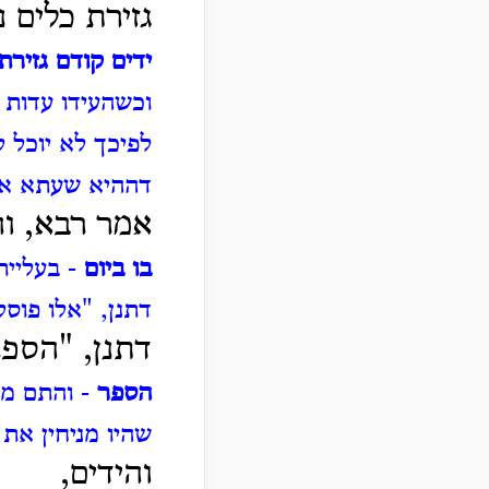
גזירת כלים נ
ידים קודם גזירת
וכשהעידו עדות ז
לפיכך לא יוכל ל
דההיא שעתא אפי
אמר רבא, והא
בו ביום
- בעליית
דתנן, "אלו פוסל
דתנן, "הספר
הספר
- והתם מ
שהיו מניחין את
והידים,