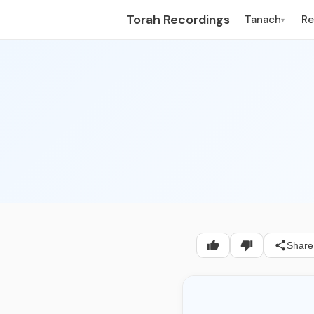
Torah Recordings
Tanach
R
▾
Share