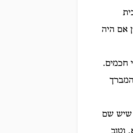
ית
ן אם היה
 חכמים.
והמברך
 שיש שם
 וטוב