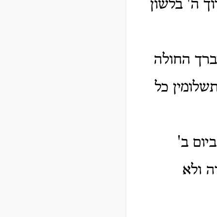
ך ה' בלשון
ברך החולה
תשלומין כל
יום ב'
ה ולא