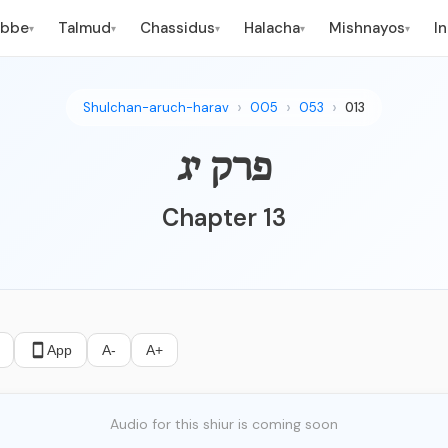
ebbe
Talmud
Chassidus
Halacha
Mishnayos
I
▾
▾
▾
▾
▾
Shulchan-aruch-harav
005
053
013
פרק יג
Chapter 13
App
A-
A+
Audio for this shiur is coming soon