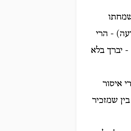
שמחתו
ה) - הרי
- יברך בלא
י איסור
ין שמזכיר