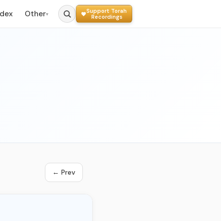
Support Torah
ndex
Other
▾
Recordings
← Prev