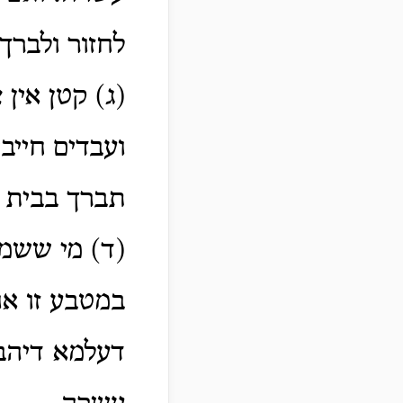
לחזור ולברך
(ג) קטן אין 
ועבדים חייב
תברך בבית 
(ד) מי ששמח
במטבע זו או
דעלמא דיהבך